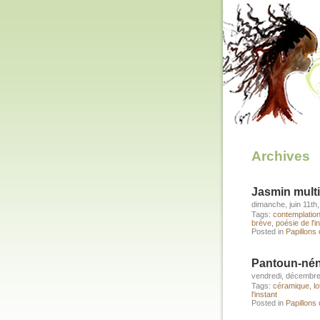
Archives
Jasmin multi
dimanche, juin 11th
Tags:
contemplatio
brève
,
poésie de l'i
Posted in
Papillons
Pantoun-né
vendredi, décembre
Tags:
céramique
,
l
l'instant
Posted in
Papillons