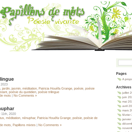
Pages
lingue
A prop
, 2023
Archives
n
,
jardin
,
jasmin
,
méditation
,
Patricia Houéfa Grange
,
poésie
,
poésie
nstant
,
poésie du quotidien
,
poésie trilingue
juillet
 de mots
|
No Comments »
juin 2
mai 20
avril 2
nuphar
mars 2
 11th, 2020
février
otus
,
méditation
,
nénuphar
,
Patricia Houéfa Grange
,
poésie
,
poésie de
janvie
décem
 de mots
,
Papillons mixtes
|
No Comments »
novem