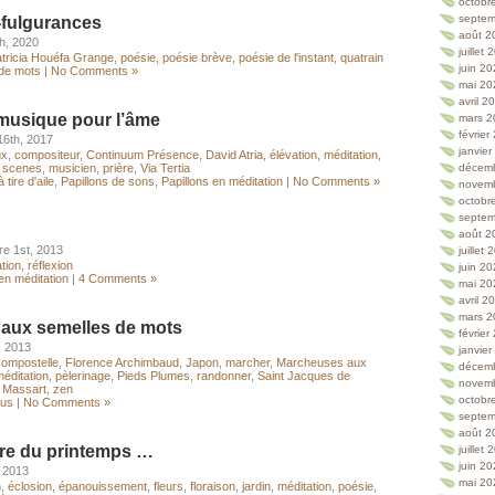
octobr
septem
fulgurances
août 2
h, 2020
juillet
tricia Houéfa Grange
,
poésie
,
poésie brève
,
poésie de l'instant
,
quatrain
juin 2
 de mots
|
No Comments »
mai 20
avril 2
 musique pour l’âme
mars 2
février
6th, 2017
janvie
ux
,
compositeur
,
Continuum Présence
,
David Atria
,
élévation
,
méditation
,
y scenes
,
musicien
,
prière
,
Via Tertia
décem
 tire d'aile
,
Papillons de sons
,
Papillons en méditation
|
No Comments »
novem
octobr
septem
août 2
e 1st, 2013
juillet
tion
,
réflexion
juin 2
en méditation
|
4 Comments »
mai 20
avril 2
mars 2
aux semelles de mots
février
, 2013
janvie
ompostelle
,
Florence Archimbaud
,
Japon
,
marcher
,
Marcheuses aux
décem
éditation
,
pèlerinage
,
Pieds Plumes
,
randonner
,
Saint Jacques de
novem
e Massart
,
zen
octobr
lus
|
No Comments »
septem
août 2
ure du printemps …
juillet
juin 2
, 2013
mai 20
n
,
éclosion
,
épanouissement
,
fleurs
,
floraison
,
jardin
,
méditation
,
poésie
,