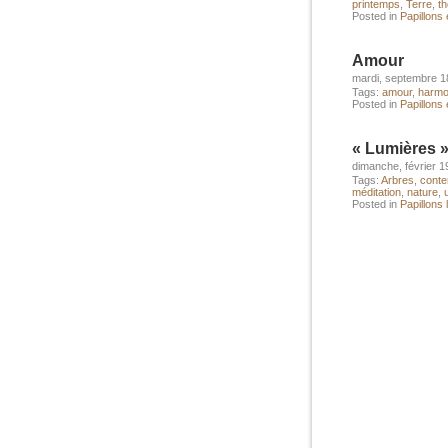
printemps
,
Terre
,
th
Posted in
Papillons 
Amour
mardi, septembre 1
Tags:
amour
,
harmo
Posted in
Papillons 
« Lumières »
dimanche, février 1
Tags:
Arbres
,
conte
méditation
,
nature
,
Posted in
Papillons 