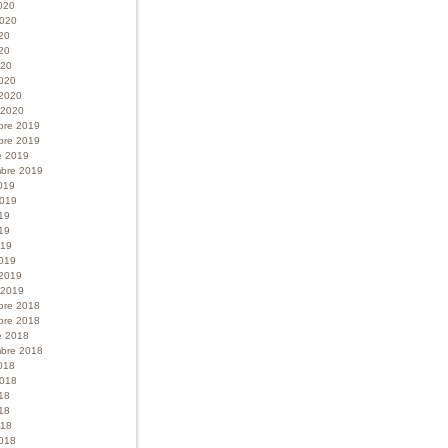
020
 2020
020
20
020
020
 2020
r 2020
bre 2019
bre 2019
e 2019
bre 2019
019
 2019
019
19
019
019
 2019
r 2019
bre 2018
bre 2018
e 2018
bre 2018
018
 2018
018
18
018
018