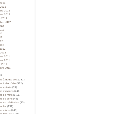
 2013
r 2013
bre 2012
bre 2012
e 2012
bre 2012
012
 2012
012
12
012
012
 2012
r 2012
bre 2011
bre 2011
e 2011
bre 2011
es
ns à haute voix
(231)
ns à tire d'aile
(582)
ons animés
(39)
ons d'images
(248)
ons de mots
(1 117)
ons de sons
(48)
ns en méditation
(35)
ns lus
(157)
ns mixtes
(245)
ns traduits
(198)