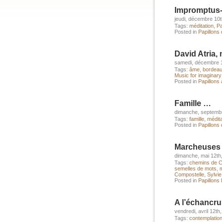
Impromptus-
jeudi, décembre 10t
Tags:
méditation
,
Pa
Posted in
Papillons
David Atria,
samedi, décembre 1
Tags:
âme
,
bordea
Music for imaginar
Posted in
Papillons à
Famille …
dimanche, septembr
Tags:
famille
,
médita
Posted in
Papillons 
Marcheuses 
dimanche, mai 12th
Tags:
chemins de C
semelles de mots
,
m
Compostelle
,
Sylvi
Posted in
Papillons 
A l’échancr
vendredi, avril 12th
Tags:
contemplatio