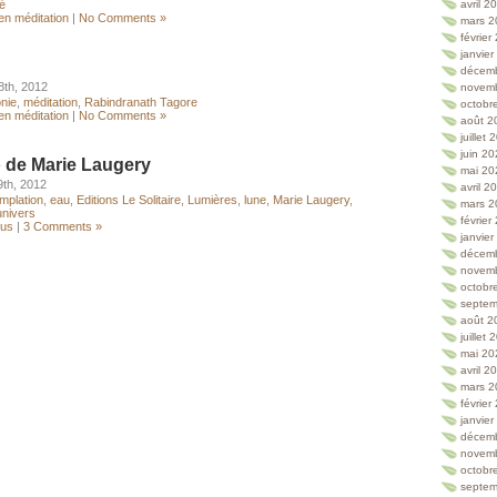
é
avril 2
en méditation
|
No Comments »
mars 2
février
janvie
décem
8th, 2012
novem
nie
,
méditation
,
Rabindranath Tagore
octobr
en méditation
|
No Comments »
août 2
juillet
juin 2
 de Marie Laugery
mai 20
9th, 2012
avril 2
mplation
,
eau
,
Editions Le Solitaire
,
Lumières
,
lune
,
Marie Laugery
,
mars 2
univers
février
lus
|
3 Comments »
janvie
décem
novem
octobr
septem
août 2
juillet
mai 20
avril 2
mars 2
février
janvie
décem
novem
octobr
septem