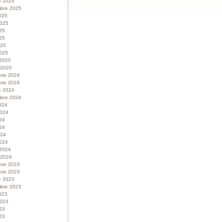
e 2025
bre 2025
025
 2025
025
25
025
025
 2025
r 2025
bre 2024
bre 2024
e 2024
bre 2024
024
 2024
024
24
024
024
 2024
r 2024
bre 2023
bre 2023
e 2023
bre 2023
023
 2023
023
23