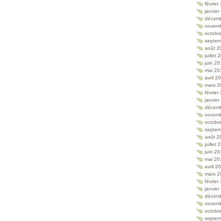
février
janvie
décem
novem
octobr
septem
août 2
juillet
juin 2
mai 20
avril 2
mars 2
février
janvie
décem
novem
octobr
septem
août 2
juillet
juin 2
mai 20
avril 2
mars 2
février
janvie
décem
novem
octobr
septem