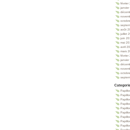
février
janvie
décem
novem
octobr
septem
août 2
juillet
juin 2
mai 20
avril 2
mars 2
février
janvie
décem
novem
octobr
septem
Categori
Papillo
Papillo
Papill
Papill
Papill
Papill
Papillo
Papillo
Papillo
Papillo