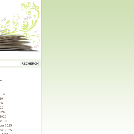
os
 2026
026
26
026
026
 2026
r 2026
bre 2025
bre 2025