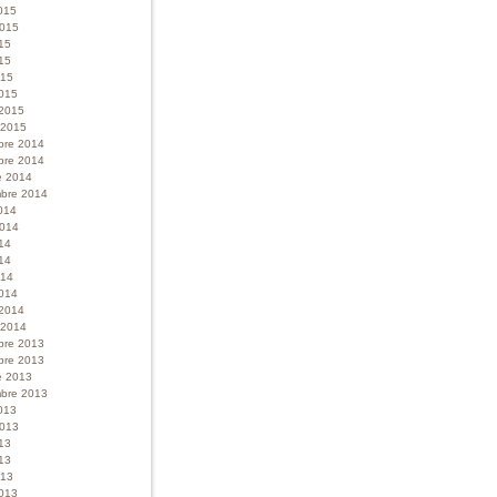
015
 2015
015
15
015
015
 2015
r 2015
bre 2014
bre 2014
e 2014
bre 2014
014
 2014
014
14
014
014
 2014
r 2014
bre 2013
bre 2013
e 2013
bre 2013
013
 2013
013
13
013
013