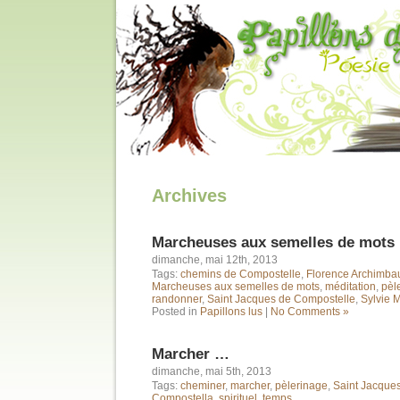
Archives
Marcheuses aux semelles de mots
dimanche, mai 12th, 2013
Tags:
chemins de Compostelle
,
Florence Archimba
Marcheuses aux semelles de mots
,
méditation
,
pèl
randonner
,
Saint Jacques de Compostelle
,
Sylvie 
Posted in
Papillons lus
|
No Comments »
Marcher …
dimanche, mai 5th, 2013
Tags:
cheminer
,
marcher
,
pèlerinage
,
Saint Jacque
Compostella
,
spirituel
,
temps