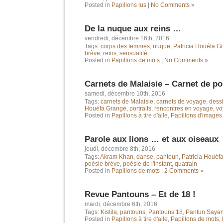
Posted in
Papillons lus
|
No Comments »
De la nuque aux reins …
vendredi, décembre 16th, 2016
Tags:
corps des femmes
,
nuque
,
Patricia Houéfa G
brève
,
reins
,
sensualité
Posted in
Papillons de mots
|
No Comments »
Carnets de Malaisie – Carnet de p
samedi, décembre 10th, 2016
Tags:
carnets de Malaisie
,
carnets de voyage
,
dess
Houéfa Grange
,
portraits
,
rencontres en voyage
,
vo
Posted in
Papillons à tire d'aile
,
Papillons d'images
Parole aux lions … et aux oiseaux
jeudi, décembre 8th, 2016
Tags:
Akram Khan
,
danse
,
pantoun
,
Patricia Houéf
poésie brève
,
poésie de l'instant
,
quatrain
Posted in
Papillons de mots
|
2 Comments »
Revue Pantouns – Et de 18 !
mardi, décembre 6th, 2016
Tags:
Kistila
,
pantouns
,
Pantouns 18
,
Pantun Saya
Posted in
Papillons à tire d'aile
,
Papillons de mots
,