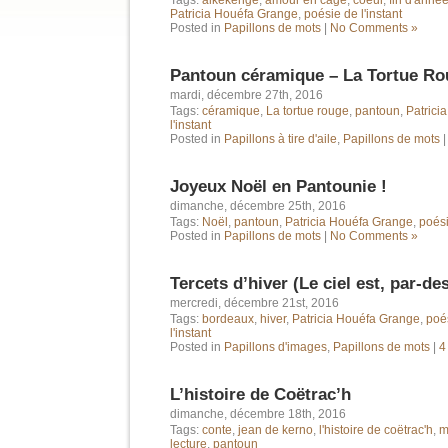
Tags:
alkékenge
,
amour en cage
,
coeur
,
fin d'anné
Patricia Houéfa Grange
,
poésie de l'instant
Posted in
Papillons de mots
|
No Comments »
Pantoun céramique – La Tortue Ro
mardi, décembre 27th, 2016
Tags:
céramique
,
La tortue rouge
,
pantoun
,
Patrici
l'instant
Posted in
Papillons à tire d'aile
,
Papillons de mots
Joyeux Noël en Pantounie !
dimanche, décembre 25th, 2016
Tags:
Noël
,
pantoun
,
Patricia Houéfa Grange
,
poési
Posted in
Papillons de mots
|
No Comments »
Tercets d’hiver (Le ciel est, par-de
mercredi, décembre 21st, 2016
Tags:
bordeaux
,
hiver
,
Patricia Houéfa Grange
,
poé
l'instant
Posted in
Papillons d'images
,
Papillons de mots
|
4
L’histoire de Coëtrac’h
dimanche, décembre 18th, 2016
Tags:
conte
,
jean de kerno
,
l'histoire de coëtrac'h
,
m
lecture
,
pantoun