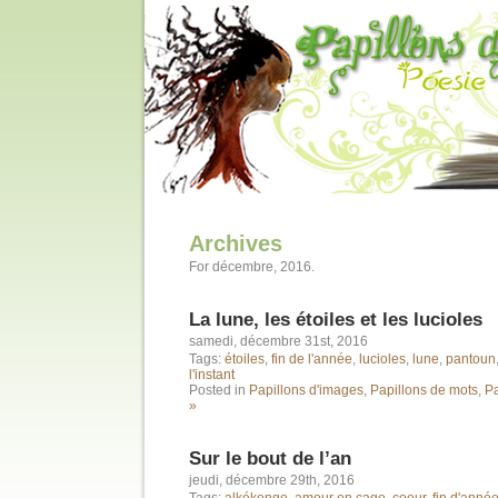
Archives
For décembre, 2016.
La lune, les étoiles et les lucioles
samedi, décembre 31st, 2016
Tags:
étoiles
,
fin de l'année
,
lucioles
,
lune
,
pantoun
l'instant
Posted in
Papillons d'images
,
Papillons de mots
,
Pa
»
Sur le bout de l’an
jeudi, décembre 29th, 2016