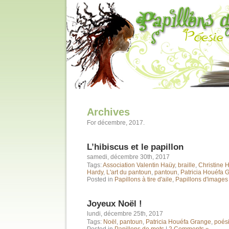
Archives
For décembre, 2017.
L’hibiscus et le papillon
samedi, décembre 30th, 2017
Tags:
Association Valentin Haüy
,
braille
,
Christine 
Hardy
,
L'art du pantoun
,
pantoun
,
Patricia Houéfa 
Posted in
Papillons à tire d'aile
,
Papillons d'images
Joyeux Noël !
lundi, décembre 25th, 2017
Tags:
Noël
,
pantoun
,
Patricia Houéfa Grange
,
poési