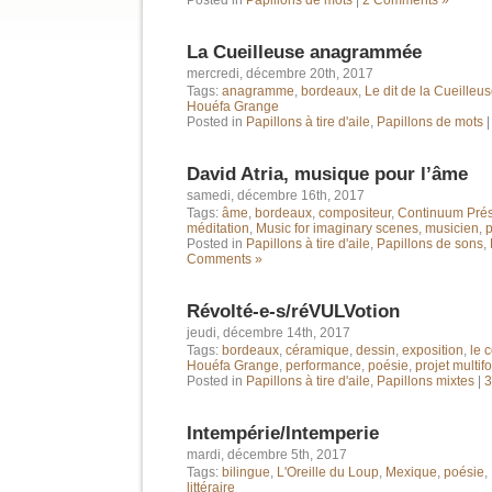
Posted in
Papillons de mots
|
2 Comments »
La Cueilleuse anagrammée
mercredi, décembre 20th, 2017
Tags:
anagramme
,
bordeaux
,
Le dit de la Cueilleu
Houéfa Grange
Posted in
Papillons à tire d'aile
,
Papillons de mots
David Atria, musique pour l’âme
samedi, décembre 16th, 2017
Tags:
âme
,
bordeaux
,
compositeur
,
Continuum Pré
méditation
,
Music for imaginary scenes
,
musicien
,
p
Posted in
Papillons à tire d'aile
,
Papillons de sons
,
Comments »
Révolté-e-s/réVULVotion
jeudi, décembre 14th, 2017
Tags:
bordeaux
,
céramique
,
dessin
,
exposition
,
le 
Houéfa Grange
,
performance
,
poésie
,
projet multif
Posted in
Papillons à tire d'aile
,
Papillons mixtes
|
3
Intempérie/Intemperie
mardi, décembre 5th, 2017
Tags:
bilingue
,
L'Oreille du Loup
,
Mexique
,
poésie
,
littéraire