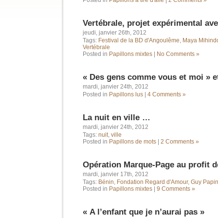
Posted in
Papillons à tire d'aile
|
2 Comments »
Vertébrale, projet expérimental a
jeudi, janvier 26th, 2012
Tags:
Festival de la BD d'Angoulême
,
Maya Mihind
Vertébrale
Posted in
Papillons mixtes
|
No Comments »
« Des gens comme vous et moi » 
mardi, janvier 24th, 2012
Posted in
Papillons lus
|
4 Comments »
La nuit en ville …
mardi, janvier 24th, 2012
Tags:
nuit
,
ville
Posted in
Papillons de mots
|
2 Comments »
Opération Marque-Page au profit d
mardi, janvier 17th, 2012
Tags:
Bénin
,
Fondation Regard d'Amour
,
Guy Papi
Posted in
Papillons mixtes
|
9 Comments »
« A l’enfant que je n’aurai pas »