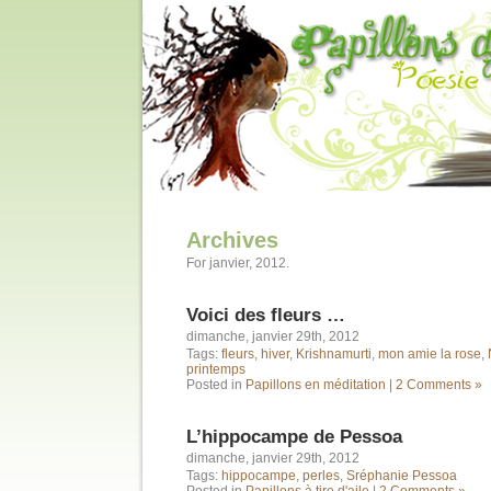
Archives
For janvier, 2012.
Voici des fleurs …
dimanche, janvier 29th, 2012
Tags:
fleurs
,
hiver
,
Krishnamurti
,
mon amie la rose
,
printemps
Posted in
Papillons en méditation
|
2 Comments »
L’hippocampe de Pessoa
dimanche, janvier 29th, 2012
Tags:
hippocampe
,
perles
,
Sréphanie Pessoa