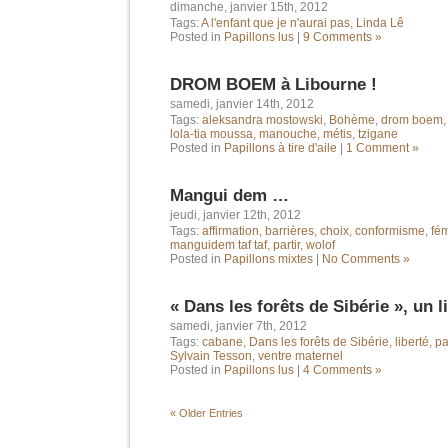
dimanche, janvier 15th, 2012
Tags:
A l'enfant que je n'aurai pas
,
Linda Lê
Posted in
Papillons lus
|
9 Comments »
DROM BOEM à Libourne !
samedi, janvier 14th, 2012
Tags:
aleksandra mostowski
,
Bohème
,
drom boem
lola-tia moussa
,
manouche
,
métis
,
tzigane
Posted in
Papillons à tire d'aile
|
1 Comment »
Mangui dem …
jeudi, janvier 12th, 2012
Tags:
affirmation
,
barrières
,
choix
,
conformisme
,
fé
manguidem taf taf
,
partir
,
wolof
Posted in
Papillons mixtes
|
No Comments »
« Dans les forêts de Sibérie », un l
samedi, janvier 7th, 2012
Tags:
cabane
,
Dans les forêts de Sibérie
,
liberté
,
pa
Sylvain Tesson
,
ventre maternel
Posted in
Papillons lus
|
4 Comments »
« Older Entries