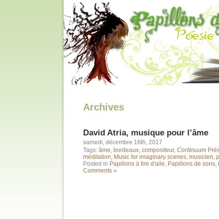
Archives
David Atria, musique pour l’âme
samedi, décembre 16th, 2017
Tags:
âme
,
bordeaux
,
compositeur
,
Continuum Pré
méditation
,
Music for imaginary scenes
,
musicien
,
p
Posted in
Papillons à tire d'aile
,
Papillons de sons
,
Comments »