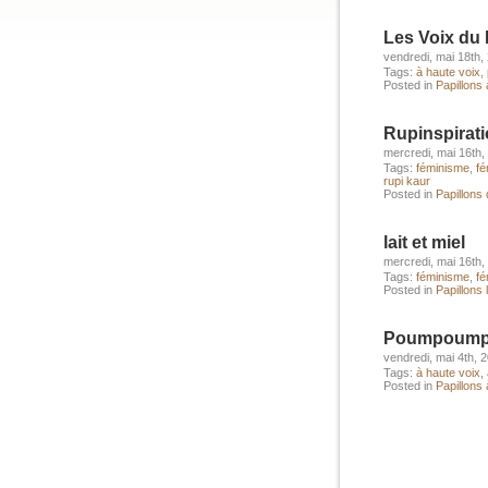
Les Voix du
vendredi, mai 18th,
Tags:
à haute voix
,
Posted in
Papillons 
Rupinspirat
mercredi, mai 16th,
Tags:
féminisme
,
fé
rupi kaur
Posted in
Papillons
lait et miel
mercredi, mai 16th,
Tags:
féminisme
,
fé
Posted in
Papillons 
Poumpoum
vendredi, mai 4th, 
Tags:
à haute voix
,
Posted in
Papillons 