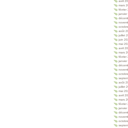
avril 2
mars 2
février
janvie
décem
novem
octobr
août 2
juillet
juin 2
mai 20
avril 2
mars 2
février
janvie
décem
novem
octobr
septem
août 2
juillet
mai 20
avril 2
mars 2
février
janvie
décem
novem
octobr
septem