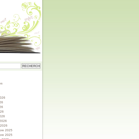
os
 2026
026
26
026
026
 2026
r 2026
bre 2025
bre 2025