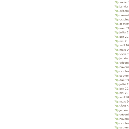
février
janvie
décem
novem
octobr
septem
août 2
juillet
juin 2
mai 20
avril 2
mars 2
février
janvie
décem
novem
octobr
septem
août 2
juillet
juin 2
mai 20
avril 2
mars 2
février
janvie
décem
novem
octobr
septem