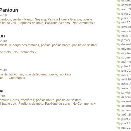
octobr
septem
 Pantoun
août 2
juillet
 2018
juin 2
pantoun
,
pantun
,
Pantun Sayang
,
Patricia Houéfa Grange
,
poésie
mai 20
à haute voix
,
Papillons de mots
,
Papillons de sons
|
No Comments »
avril 2
mars 2
ion
février
janvie
 2018
décem
minité
,
le corps des femmes
,
poésie
,
poésie brève
,
poésie de l'instant
,
novem
 de mots
|
No Comments »
octobr
septem
août 2
juillet
 2018
juin 2
minité
,
lait et miel
,
note de lecture
,
poésie
,
rupi kaur
mai 20
lus
|
1 Comment »
avril 2
mars 2
février
pa
janvie
2018
décem
amour
,
Corps
,
frontières
,
poésie brève
,
poésie de l'instant
novem
à haute voix
,
Papillons de mots
,
Papillons de sons
|
No Comments »
octobr
septem
août 2
juillet
juin 2
mai 20