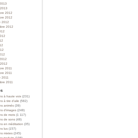
 2013
r 2013
bre 2012
bre 2012
e 2012
bre 2012
012
 2012
012
12
012
012
 2012
r 2012
bre 2011
bre 2011
e 2011
bre 2011
es
ns à haute voix
(231)
ns à tire d'aile
(582)
ons animés
(39)
ons d'images
(248)
ons de mots
(1 117)
ons de sons
(48)
ns en méditation
(35)
ns lus
(157)
ns mixtes
(245)
ns traduits
(198)