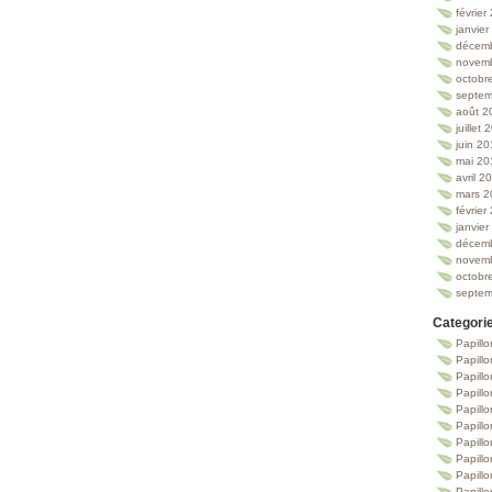
février
janvie
décem
novem
octobr
septem
août 2
juillet
juin 2
mai 20
avril 2
mars 2
février
janvie
décem
novem
octobr
septem
Categori
Papillo
Papillo
Papill
Papill
Papill
Papill
Papillo
Papillo
Papillo
Papillo