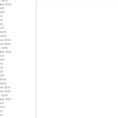
e 2025
bre 2025
025
 2025
025
25
025
025
 2025
r 2025
bre 2024
bre 2024
e 2024
bre 2024
024
 2024
024
24
024
024
 2024
r 2024
bre 2023
bre 2023
e 2023
bre 2023
023
 2023
023
23