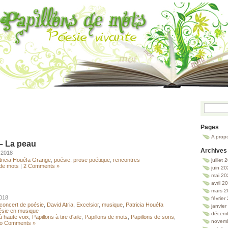
Pages
A prop
– La peau
Archives
 2018
tricia Houéfa Grange
,
poésie
,
prose poétique
,
rencontres
juillet
 de mots
|
2 Comments »
juin 2
mai 20
avril 2
mars 2
2018
février
concert de poésie
,
David Atria
,
Excelsior
,
musique
,
Patricia Houéfa
janvie
ésie en musique
décem
à haute voix
,
Papillons à tire d'aile
,
Papillons de mots
,
Papillons de sons
,
novem
o Comments »