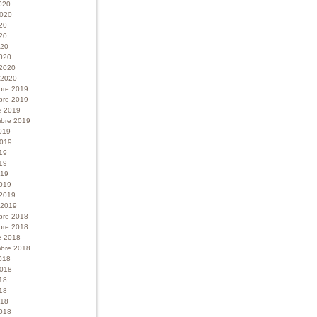
020
 2020
020
20
020
020
 2020
r 2020
bre 2019
bre 2019
e 2019
bre 2019
019
 2019
019
19
019
019
 2019
r 2019
bre 2018
bre 2018
e 2018
bre 2018
018
 2018
018
18
018
018