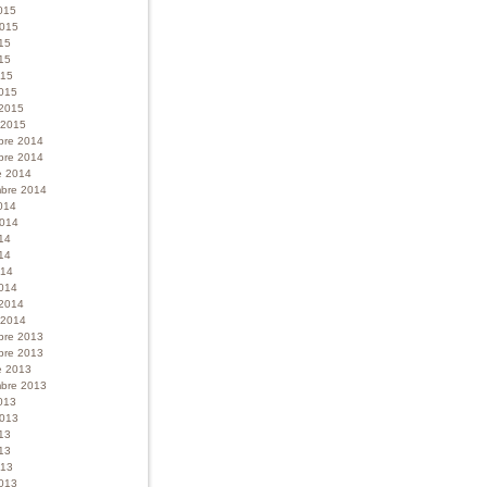
015
 2015
015
15
015
015
 2015
r 2015
bre 2014
bre 2014
e 2014
bre 2014
014
 2014
014
14
014
014
 2014
r 2014
bre 2013
bre 2013
e 2013
bre 2013
013
 2013
013
13
013
013