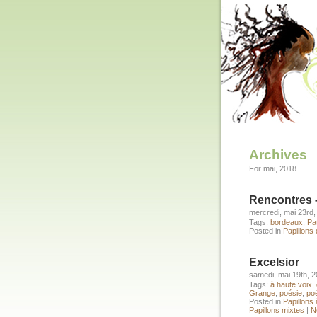
Archives
For mai, 2018.
Rencontres 
mercredi, mai 23rd,
Tags:
bordeaux
,
Pa
Posted in
Papillons
Excelsior
samedi, mai 19th, 
Tags:
à haute voix
,
Grange
,
poésie
,
po
Posted in
Papillons 
Papillons mixtes
|
N