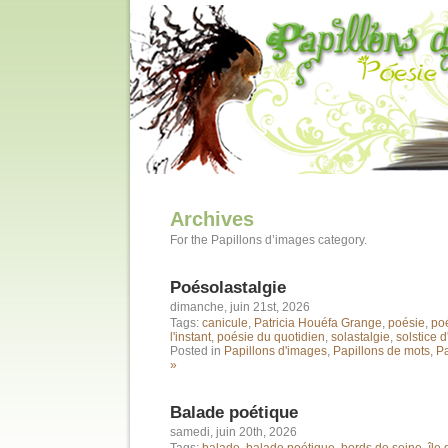
Archives
For the Papillons d’images category.
Poésolastalgie
dimanche, juin 21st, 2026
Tags:
canicule
,
Patricia Houéfa Grange
,
poésie
,
poé
l'instant
,
poésie du quotidien
,
solastalgie
,
solstice d
Posted in
Papillons d'images
,
Papillons de mots
,
Pa
»
Balade poétique
samedi, juin 20th, 2026