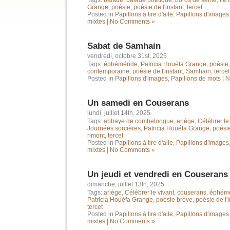
Tags:
balade
,
balade poétique
,
bords de seine
,
île 
Grange
,
poésie
,
poésie de l'instant
,
tercet
Posted in
Papillons à tire d'aile
,
Papillons d'images
mixtes
|
No Comments »
Sabat de Samhain
vendredi, octobre 31st, 2025
Tags:
éphéméride
,
Patricia Houéfa Grange
,
poésie
contemporaine
,
poésie de l'instant
,
Samhain
,
tercet
Posted in
Papillons d'images
,
Papillons de mots
|
N
Un samedi en Couserans
lundi, juillet 14th, 2025
Tags:
abbaye de combelongue
,
ariège
,
Célébrer le
Journées sorcières
,
Patricia Houéfa Grange
,
poési
rimont
,
tercet
Posted in
Papillons à tire d'aile
,
Papillons d'images
mixtes
|
No Comments »
Un jeudi et vendredi en Couserans
dimanche, juillet 13th, 2025
Tags:
ariège
,
Célébrer le vivant
,
couserans
,
éphémé
Patricia Houéfa Grange
,
poésie brève
,
poésie de l'
tercet
Posted in
Papillons à tire d'aile
,
Papillons d'images
mixtes
|
No Comments »