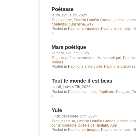
Poétasse
jeudi, avril 10th, 2025
Tags:
pagne
,
Patricia Houéfa Grange
,
poésie
,
poés
poétesse
,
punchline
,
wax
Posted in
Papillons d'images
,
Papillons de mots
,
Pa
»
Mars poétique
samedi, avril 5th, 2025
Tags:
la poésie volcanique
,
Mars poétique
,
Patrici
Poètes
Posted in
Papillons à tire d'aile
,
Papillons d'images
Tout le monde il est beau
mardi, janvier 7th, 2025
Posted in
Papillons animés
,
Papillons d'images
,
Pa
»
Yule
lundi, décembre 30th, 2024
Tags:
pantoun
,
Patricia Houéfa Grange
,
poésie
,
poé
contemporaine
,
poésie de l'instant
,
yule
Posted in
Papillons d'images
,
Papillons de mots
|
N