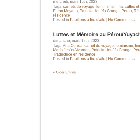
mercredi, mars 15th, 2023
Tags:
carnets de voyage
,
féminisme
,
lima
,
Luttes e
Elena Moyano
,
Patricia Houéfa Grange
,
Pérou
,
Rés
résidence
Posted in
Papillons à tire d'aile
|
No Comments »
Luttes et Mémoire au Pérou/Yuyac
dimanche, mars 12th, 2023
Tags:
Ana Correa
,
carnet de voyage
,
féminisme
,
li
María Jesús Alvarado
,
Patricia Houéfa Grange
,
Pér
Traductrice en résidence
Posted in
Papillons à tire d'aile
|
No Comments »
« Older Entries