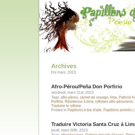
Archives
For mars, 2023.
Afro-Pérou/Peña Don Porfirio
vendredi, mars 31st, 2023
Tags:
afro-pérou
,
carnet de voyage
,
lima
,
Patricia 
Porfirio
,
Résidence à lima
,
rythmes afro-péruviens
,
Traduire le rythme
Posted in
Papillons à tire d'aile
,
Papillons animés
|
Traduire Victoria Santa Cruz à Lim
jeudi, mars 30th, 2023