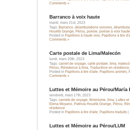
Comments »
Barranco à voix haute
mardi, mars 21st, 2023
Tags:
Barranco
,
déambulations sonores
,
déambulat
Houéfa Grange
,
Pérou
,
poésie
,
poésie à voix haute
Posted in
Papillons à haute voix
,
Papillons à tire d'
Comments »
Carte postale de Lima/Malecón
lundi, mars 20th, 2023
Tags:
carnet de voyage
,
carte postale
,
lima
,
malecó
Pérou
,
Résidence à lima
,
Traductrice en résidence
Posted in
Papillons à tire d'aile
,
Papillons animés
,
Comments »
Luttes et Mémoire au Pérou/María
vendredi, mars 17th, 2023
Tags:
carnets de voyage
,
féminisme
,
lima
,
Luttes e
Elena Moyano
,
Patricia Houéfa Grange
,
Pérou
,
Rés
résidence
Posted in
Papillons à tire d'aile
,
Papillons traduits
|
Luttes et Mémoire au Pérou/LUM