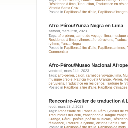
Tags:
afropéruviens
,
Patricia Houéfa Grange
,
Péro
Résidence à lima
,
Traduction
,
Traductrice en résid
Victoria Santa Cruz
Posted in
Papillons à tire d'aile
,
Papillons d'images
Afro-Pérou/Yunza Negra en Lima
samedi, mars 25th, 2023
Tags:
afro-pérou
,
carnet de voyage
,
lima
,
musique c
Résidence à lima
,
rythmes afro-péruviens
,
Traductr
rythme
,
Yunza Negra
Posted in
Papillons à tire d'aile
,
Papillons animés
,
Comments »
Afro-Pérou/Museo Nacional Afrop
vendredi, mars 24th, 2023
Tags:
afro-pérou
,
cajon
,
carnet de voyage
,
lima
,
Mu
musique créole
,
Patricia Houéfa Grange
,
Pérou
,
Ré
péruviens
,
Traductrice en résidence
,
Traduire le ry
Posted in
Papillons à tire d'aile
,
Papillons d'images
Rencontre-Atelier de traduction à 
jeudi, mars 23rd, 2023
Tags:
Ambassade de France au Pérou
,
Atelier de t
Traductores del Peru
,
francophonie
,
langue françai
Grange
,
Pérou
,
poésie
,
poésie musicale
,
Résidence
résidence
,
Traduire le rythme
,
Victoria Santa Cruz
Posted in
Papillons à tire d'aile
,
Papillons de mots
,