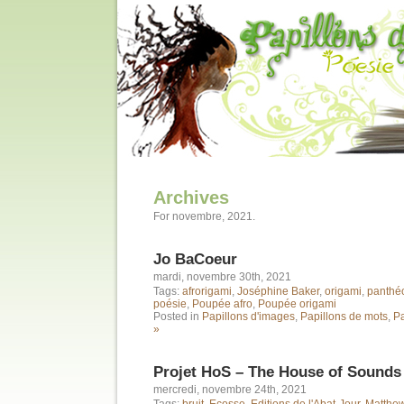
Archives
For novembre, 2021.
Jo BaCoeur
mardi, novembre 30th, 2021
Tags:
afrorigami
,
Joséphine Baker
,
origami
,
panthé
poésie
,
Poupée afro
,
Poupée origami
Posted in
Papillons d'images
,
Papillons de mots
,
Pa
»
Projet HoS – The House of Sounds
mercredi, novembre 24th, 2021