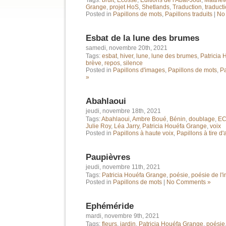
Tags:
bruit
,
Ecosse
,
Editions de l'Abat-Jour
,
Matthew
Grange
,
projet HoS
,
Shetlands
,
Traduction
,
traducti
Posted in
Papillons de mots
,
Papillons traduits
|
No
Esbat de la lune des brumes
samedi, novembre 20th, 2021
Tags:
esbat
,
hiver
,
lune
,
lune des brumes
,
Patricia
brève
,
repos
,
silence
Posted in
Papillons d'images
,
Papillons de mots
,
Pa
»
Abahlaoui
jeudi, novembre 18th, 2021
Tags:
Abahlaoui
,
Ambre Boué
,
Bénin
,
doublage
,
EC
Julie Roy
,
Léa Jarry
,
Patricia Houéfa Grange
,
voix
Posted in
Papillons à haute voix
,
Papillons à tire d'
Paupièvres
jeudi, novembre 11th, 2021
Tags:
Patricia Houéfa Grange
,
poésie
,
poésie de l'i
Posted in
Papillons de mots
|
No Comments »
Ephéméride
mardi, novembre 9th, 2021
Tags:
fleurs
,
jardin
,
Patricia Houéfa Grange
,
poésie