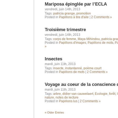
Mariposa épinglée par l’ECLA
vendredi, juin 14th, 2013
Tags:
patricia grange
,
promotion
Posted in
Papillons à tire d'aile
|
2 Comments »
Troisième trimestre
vendredi, juin 14th, 2013
Tags:
corps de femme
,
Maya Mihindou
,
patricia gr
Posted in
Papillons d'images
,
Papillons de mots
,
Pa
»
Insectes
mardi, juin 11th, 2013
Tags:
insecte
,
instantanné
,
poème court
Posted in
Papillons de mots
|
2 Comments »
Voyage au coeur de la conscience 
mardi, juin 11th, 2013
Tags:
arbre
,
didier van cauwelaert
,
Ecologie
,
forêt
,
nature
,
notes de lecture
Posted in
Papillons lus
|
2 Comments »
« Older Entries