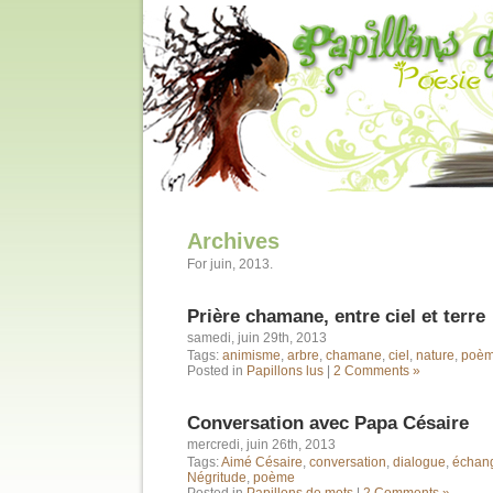
Archives
For juin, 2013.
Prière chamane, entre ciel et terre
samedi, juin 29th, 2013
Tags:
animisme
,
arbre
,
chamane
,
ciel
,
nature
,
poè
Posted in
Papillons lus
|
2 Comments »
Conversation avec Papa Césaire
mercredi, juin 26th, 2013
Tags:
Aimé Césaire
,
conversation
,
dialogue
,
échan
Négritude
,
poème