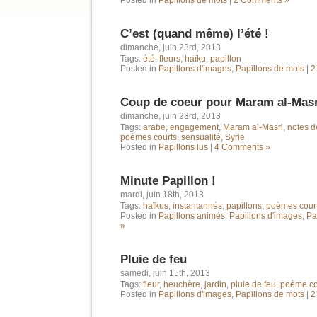
Posted in
Papillons de mots
|
2 Comments »
C’est (quand même) l’été !
dimanche, juin 23rd, 2013
Tags:
été
,
fleurs
,
haïku
,
papillon
Posted in
Papillons d'images
,
Papillons de mots
|
2
Coup de coeur pour Maram al-Masr
dimanche, juin 23rd, 2013
Tags:
arabe
,
engagement
,
Maram al-Masri
,
notes d
poèmes courts
,
sensualité
,
Syrie
Posted in
Papillons lus
|
4 Comments »
Minute Papillon !
mardi, juin 18th, 2013
Tags:
haïkus
,
instantannés
,
papillons
,
poèmes cour
Posted in
Papillons animés
,
Papillons d'images
,
Pa
»
Pluie de feu
samedi, juin 15th, 2013
Tags:
fleur
,
heuchère
,
jardin
,
pluie de feu
,
poème co
Posted in
Papillons d'images
,
Papillons de mots
|
2