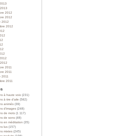
 2013
r 2013
bre 2012
bre 2012
e 2012
bre 2012
012
 2012
012
12
012
012
 2012
r 2012
bre 2011
bre 2011
e 2011
bre 2011
es
ns à haute voix
(231)
ns à tire d'aile
(582)
ons animés
(39)
ons d'images
(248)
ons de mots
(1 117)
ons de sons
(48)
ns en méditation
(35)
ns lus
(157)
ns mixtes
(245)
ns traduits
(198)