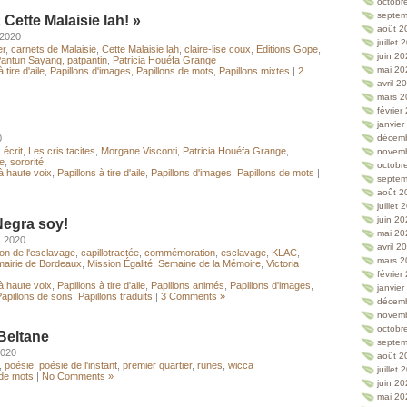
octobr
septem
« Cette Malaisie lah! »
août 2
 2020
juillet
er
,
carnets de Malaisie
,
Cette Malaisie lah
,
claire-lise coux
,
Editions Gope
,
juin 2
antun Sayang
,
patpantin
,
Patricia Houéfa Grange
mai 20
 tire d'aile
,
Papillons d'images
,
Papillons de mots
,
Papillons mixtes
|
2
avril 2
mars 2
février
janvie
0
décem
,
écrit
,
Les cris tacites
,
Morgane Visconti
,
Patricia Houéfa Grange
,
novem
e
,
sororité
octobr
à haute voix
,
Papillons à tire d'aile
,
Papillons d'images
,
Papillons de mots
|
septem
août 2
juillet
juin 2
Negra soy!
mai 20
, 2020
avril 2
ion de l'esclavage
,
capillotractée
,
commémoration
,
esclavage
,
KLAC
,
mars 2
mairie de Bordeaux
,
Mission Égalité
,
Semaine de la Mémoire
,
Victoria
février
à haute voix
,
Papillons à tire d'aile
,
Papillons animés
,
Papillons d'images
,
janvie
apillons de sons
,
Papillons traduits
|
3 Comments »
décem
novem
octobr
Beltane
septem
2020
août 2
,
poésie
,
poésie de l'instant
,
premier quartier
,
runes
,
wicca
juillet
 de mots
|
No Comments »
juin 2
mai 20