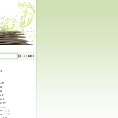
os
 2026
026
26
026
026
 2026
r 2026
bre 2025
bre 2025