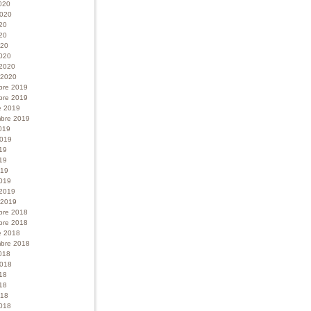
020
 2020
020
20
020
020
 2020
r 2020
bre 2019
bre 2019
e 2019
bre 2019
019
 2019
019
19
019
019
 2019
r 2019
bre 2018
bre 2018
e 2018
bre 2018
018
 2018
018
18
018
018