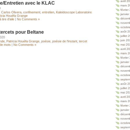
avril 2
ée/Entretien avec le KLAC
mars 2
0
février
,
Carlos Olivera
,
confinement
,
entretien
,
Kaleidoscope Laboratoire
janvie
ricia Houéfa Grange
décem
 tire d'aile
|
No Comments »
novem
octobr
tercets pour Beltane
août 2
juillet
2020
juin 2
ande
,
Patricia Houéfa Grange
,
poésie
,
poésie de l'instant
,
tercet
 de mots
|
No Comments »
mai 20
avril 2
mars 2
février
janvie
décem
novem
octobr
septem
août 2
juillet
mai 20
avril 2
mars 2
février
janvie
décem
novem
octobr
septem