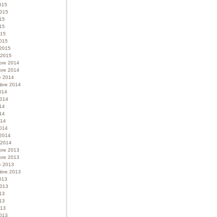
015
 2015
015
15
015
015
 2015
r 2015
bre 2014
bre 2014
e 2014
bre 2014
014
 2014
014
14
014
014
 2014
r 2014
bre 2013
bre 2013
e 2013
bre 2013
013
 2013
013
13
013
013