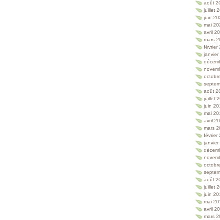
août 2
juillet
juin 2
mai 20
avril 2
mars 2
février
janvie
décem
novem
octobr
septem
août 2
juillet
juin 2
mai 20
avril 2
mars 2
février
janvie
décem
novem
octobr
septem
août 2
juillet
juin 2
mai 20
avril 2
mars 2