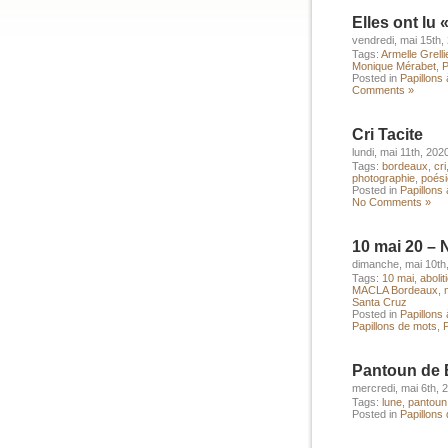
Elles ont lu 
vendredi, mai 15th,
Tags:
Armelle Grelli
Monique Mérabet
,
P
Posted in
Papillons à
Comments »
Cri Tacite
lundi, mai 11th, 202
Tags:
bordeaux
,
cri
photographie
,
poési
Posted in
Papillons 
No Comments »
10 mai 20 – 
dimanche, mai 10th
Tags:
10 mai
,
abolit
MACLA Bordeaux
,
Santa Cruz
Posted in
Papillons 
Papillons de mots
,
P
Pantoun de 
mercredi, mai 6th, 
Tags:
lune
,
pantoun
Posted in
Papillons