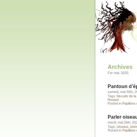
Archives
For mai, 2020.
Pantoun d’é
samedi, mai 30th, 
Tags:
biscuits de la 
l'instant
Posted in
Papillons
Parler oisea
mardi, mai 26th, 20
Tags:
oiseaux
,
poés
Posted in
Papillons