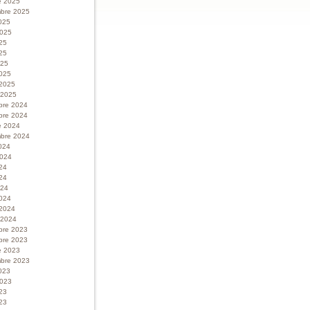
e 2025
bre 2025
025
 2025
025
25
025
025
 2025
r 2025
bre 2024
bre 2024
e 2024
bre 2024
024
 2024
024
24
024
024
 2024
r 2024
bre 2023
bre 2023
e 2023
bre 2023
023
 2023
023
23