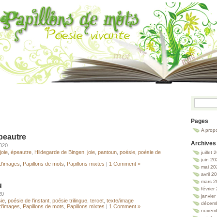
Pages
A prop
peautre
Archives
2020
joie
,
épeautre
,
Hildegarde de Bingen
,
joie
,
pantoun
,
poésie
,
poésie de
juillet
juin 2
 d'images
,
Papillons de mots
,
Papillons mixtes
|
1 Comment »
mai 20
avril 2
mars 2
u
février
20
janvie
ie
,
poésie de l'instant
,
poésie trilingue
,
tercet
,
texte/image
décem
 d'images
,
Papillons de mots
,
Papillons mixtes
|
1 Comment »
novem