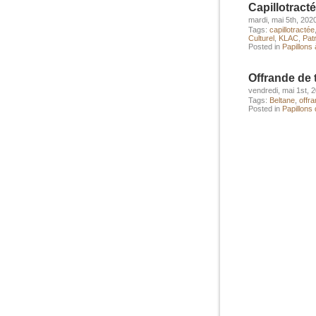
Capillotract
mardi, mai 5th, 202
Tags:
capillotractée
Culturel
,
KLAC
,
Pat
Posted in
Papillons à
Offrande de 
vendredi, mai 1st, 
Tags:
Beltane
,
offr
Posted in
Papillons