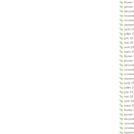
février
janvie
décem
novem
octobr
septem
août 2
juillet
juin 2
mai 20
avril 2
mars 2
février
janvie
décem
novem
octobr
septem
août 2
juillet
juin 2
mai 20
avril 2
mars 2
février
janvie
décem
novem
octobr
septem