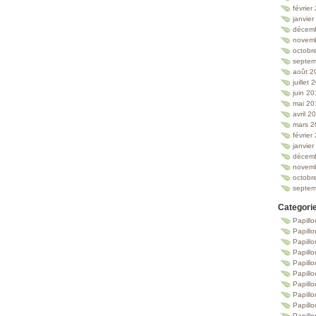
février
janvie
décem
novem
octobr
septem
août 2
juillet
juin 2
mai 20
avril 2
mars 2
février
janvie
décem
novem
octobr
septem
Categori
Papillo
Papillo
Papill
Papill
Papill
Papill
Papillo
Papillo
Papillo
Papillo