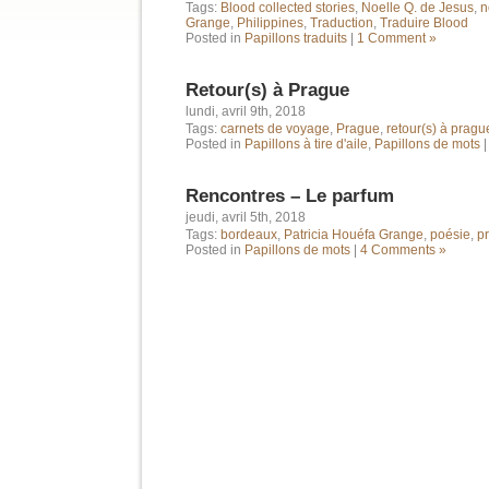
Tags:
Blood collected stories
,
Noelle Q. de Jesus
,
n
Grange
,
Philippines
,
Traduction
,
Traduire Blood
Posted in
Papillons traduits
|
1 Comment »
Retour(s) à Prague
lundi, avril 9th, 2018
Tags:
carnets de voyage
,
Prague
,
retour(s) à pragu
Posted in
Papillons à tire d'aile
,
Papillons de mots
Rencontres – Le parfum
jeudi, avril 5th, 2018
Tags:
bordeaux
,
Patricia Houéfa Grange
,
poésie
,
p
Posted in
Papillons de mots
|
4 Comments »