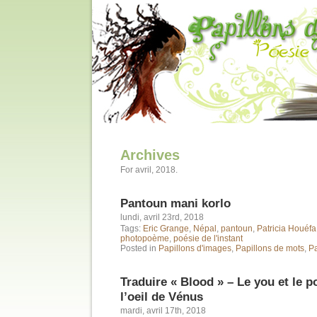
Archives
For avril, 2018.
Pantoun mani korlo
lundi, avril 23rd, 2018
Tags:
Eric Grange
,
Népal
,
pantoun
,
Patricia Houéf
photopoème
,
poésie de l'instant
Posted in
Papillons d'images
,
Papillons de mots
,
Pa
Traduire « Blood » – Le you et le p
l’oeil de Vénus
mardi, avril 17th, 2018