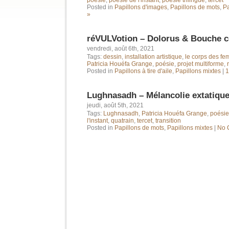
poésie
,
poésie de l'instant
,
poésie trilingue
,
tercet
Posted in
Papillons d'images
,
Papillons de mots
,
Pa
»
réVULVotion – Dolorus & Bouche 
vendredi, août 6th, 2021
Tags:
dessin
,
installation artistique
,
le corps des f
Patricia Houéfa Grange
,
poésie
,
projet multiforme
,
Posted in
Papillons à tire d'aile
,
Papillons mixtes
|
1
Lughnasadh – Mélancolie extatique 
jeudi, août 5th, 2021
Tags:
Lughnasadh
,
Patricia Houéfa Grange
,
poésie
l'instant
,
quatrain
,
tercet
,
transition
Posted in
Papillons de mots
,
Papillons mixtes
|
No 