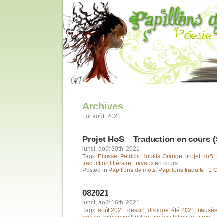
Archives
For août, 2021.
Projet HoS – Traduction en cours (
lundi, août 30th, 2021
Tags:
Ecosse
,
Patricia Houéfa Grange
,
projet HoS
,
traduction littéraire
,
travaux en cours
Posted in
Papillons de mots
,
Papillons traduits
|
1 
082021
lundi, août 16th, 2021
Tags:
août 2021
,
dessin
,
distique
,
été 2021
,
nausé