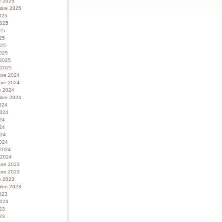
e 2025
bre 2025
025
 2025
025
25
025
025
 2025
r 2025
bre 2024
bre 2024
e 2024
bre 2024
024
 2024
024
24
024
024
 2024
r 2024
bre 2023
bre 2023
e 2023
bre 2023
023
 2023
023
23