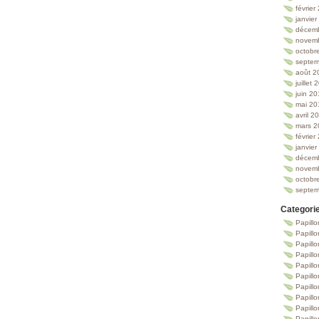
février
janvie
décem
novem
octobr
septem
août 2
juillet
juin 2
mai 20
avril 2
mars 2
février
janvie
décem
novem
octobr
septem
Categori
Papillo
Papillo
Papill
Papill
Papill
Papill
Papillo
Papillo
Papillo
Papillo