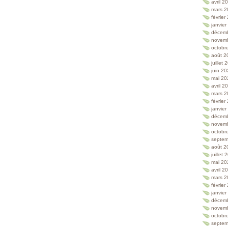
avril 2
mars 2
février
janvie
décem
novem
octobr
août 2
juillet
juin 2
mai 20
avril 2
mars 2
février
janvie
décem
novem
octobr
septem
août 2
juillet
mai 20
avril 2
mars 2
février
janvie
décem
novem
octobr
septem