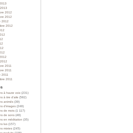
 2013
r 2013
bre 2012
bre 2012
e 2012
bre 2012
012
 2012
012
12
012
012
 2012
r 2012
bre 2011
bre 2011
e 2011
bre 2011
es
ns à haute voix
(231)
ns à tire d'aile
(582)
ons animés
(39)
ons d'images
(248)
ons de mots
(1 117)
ons de sons
(48)
ns en méditation
(35)
ns lus
(157)
ns mixtes
(245)
ns traduits
(198)