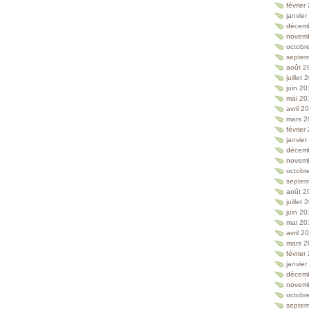
février
janvie
décem
novem
octobr
septem
août 2
juillet
juin 2
mai 20
avril 2
mars 2
février
janvie
décem
novem
octobr
septem
août 2
juillet
juin 2
mai 20
avril 2
mars 2
février
janvie
décem
novem
octobr
septem