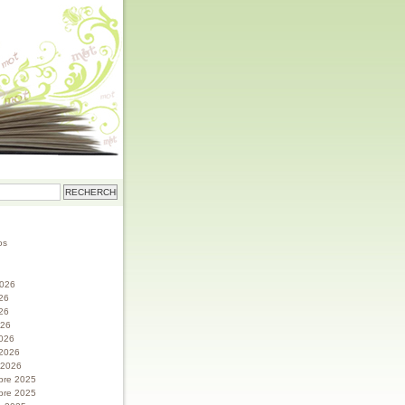
os
 2026
026
26
026
026
 2026
r 2026
bre 2025
bre 2025