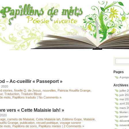
Pages
A prop
od – Ac-cueillir « Passeport »
Archives
, 2020
ed stories
,
Noelle Q. de Jesus
,
nouvelles
,
Patricia Houéfa Grange
,
juillet
ur
,
Traduction
,
Traduire Blood
juin 2
 de mots
,
Papillons traduits
|
No Comments »
mai 20
avril 2
mars 2
e vers « Cette Malaisie lah! »
février
 2020
janvie
yage
,
carnets de Malaisie
,
Cette Malaisie lah
,
Editions Gope
,
Malaisie
,
décem
Houéfa Grange
,
publication
,
recueil poétique
,
voyage sonore
novem
 de mots
,
Papillons de sons
,
Papillons mixtes
|
2 Comments »