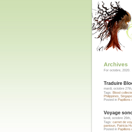
Archives
For octobre, 2020.
Traduire Blo
mardi, octobre 27th
Tags:
Blood collect
Philippines
,
Singapo
Posted in
Papillons
Voyage sonor
lundi, octobre 26th,
Tags:
carnet de vo
pantoun
,
Patricia 
Posted in
Papillons