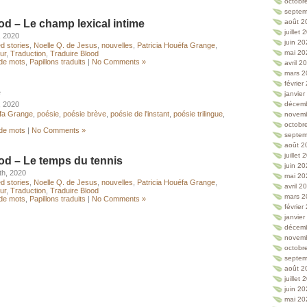
octobr
septem
od – Le champ lexical intime
août 2
juillet
, 2020
juin 2
ed stories
,
Noelle Q. de Jesus
,
nouvelles
,
Patricia Houéfa Grange
,
mai 20
ur
,
Traduction
,
Traduire Blood
 de mots
,
Papillons traduits
|
No Comments »
avril 2
mars 2
février
e
janvie
, 2020
décem
éfa Grange
,
poésie
,
poésie brève
,
poésie de l'instant
,
poésie trilingue
,
novem
octobr
 de mots
|
No Comments »
septem
août 2
juillet
od – Le temps du tennis
juin 2
th, 2020
mai 20
ed stories
,
Noelle Q. de Jesus
,
nouvelles
,
Patricia Houéfa Grange
,
avril 2
ur
,
Traduction
,
Traduire Blood
mars 2
 de mots
,
Papillons traduits
|
No Comments »
février
janvie
décem
novem
octobr
septem
août 2
juillet
juin 2
mai 20