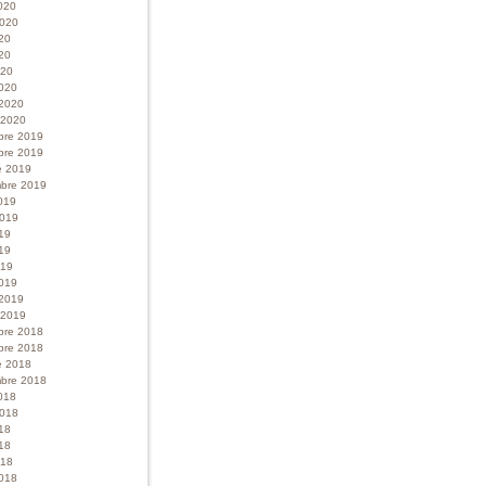
020
 2020
020
20
020
020
 2020
r 2020
bre 2019
bre 2019
e 2019
bre 2019
019
 2019
019
19
019
019
 2019
r 2019
bre 2018
bre 2018
e 2018
bre 2018
018
 2018
018
18
018
018