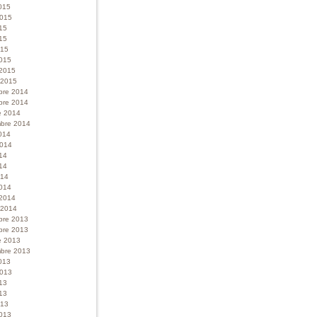
015
 2015
015
15
015
015
 2015
r 2015
bre 2014
bre 2014
e 2014
bre 2014
014
 2014
014
14
014
014
 2014
r 2014
bre 2013
bre 2013
e 2013
bre 2013
013
 2013
013
13
013
013