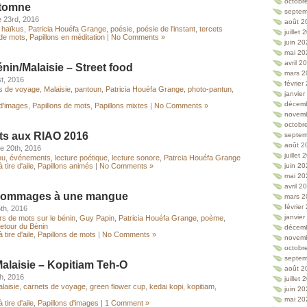
octobr
utomne
septem
 23rd, 2016
août 2
,
haïkus
,
Patricia Houéfa Grange
,
poésie
,
poésie de l'instant
,
tercets
juillet
 de mots
,
Papillons en méditation
|
No Comments »
juin 2
mai 20
avril 2
énin/Malaisie – Street food
mars 2
t, 2016
février
s de voyage
,
Malaisie
,
pantoun
,
Patricia Houéfa Grange
,
photo-pantun
,
janvie
décem
 d'images
,
Papillons de mots
,
Papillons mixtes
|
No Comments »
novem
octobr
ts aux RIAO 2016
septem
août 2
e 20th, 2016
juillet
ou
,
événements
,
lecture poétique
,
lecture sonore
,
Patrcia Houéfa Grange
 tire d'aile
,
Papillons animés
|
No Comments »
juin 2
mai 20
avril 2
 hommages à une mangue
mars 2
février
th, 2016
janvie
rs de mots sur le bénin
,
Guy Papin
,
Patricia Houéfa Grange
,
poème
,
retour du Bénin
décem
 tire d'aile
,
Papillons de mots
|
No Comments »
novem
octobr
septem
alaisie – Kopitiam Teh-O
août 2
h, 2016
juillet
laisie
,
carnets de voyage
,
green flower cup
,
kedai kopi
,
kopitiam
,
juin 2
mai 20
 tire d'aile
,
Papillons d'images
|
1 Comment »