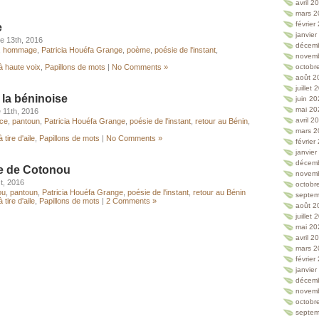
avril 2
mars 2
février
e
janvie
e 13th, 2016
décem
,
hommage
,
Patricia Houéfa Grange
,
poème
,
poésie de l'instant
,
novem
à haute voix
,
Papillons de mots
|
No Comments »
octobr
août 2
juillet
 la béninoise
juin 2
mai 20
 11th, 2016
avril 2
ce
,
pantoun
,
Patricia Houéfa Grange
,
poésie de l'instant
,
retour au Bénin
,
mars 2
 tire d'aile
,
Papillons de mots
|
No Comments »
février
janvie
décem
le de Cotonou
novem
t, 2016
octobr
ou
,
pantoun
,
Patricia Houéfa Grange
,
poésie de l'instant
,
retour au Bénin
septem
 tire d'aile
,
Papillons de mots
|
2 Comments »
août 2
juillet
mai 20
avril 2
mars 2
février
janvie
décem
novem
octobr
septem