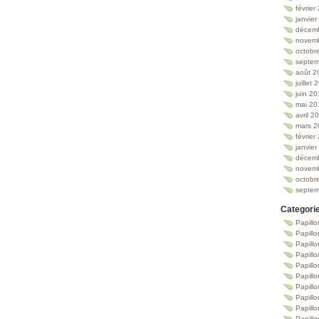
février
janvie
décem
novem
octobr
septem
août 2
juillet
juin 2
mai 20
avril 2
mars 2
février
janvie
décem
novem
octobr
septem
Categori
Papillo
Papillo
Papill
Papill
Papill
Papill
Papillo
Papillo
Papillo
Papillo