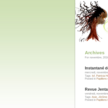
Archives
For novembre, 201
Instantané 
mercredi, novembre
Tags:
lsf
,
Patricia 
Posted in
Papillons
Revue Jenta
vendredi, novembre
Tags:
Asie
,
Jérôme
Posted in
Papillons 