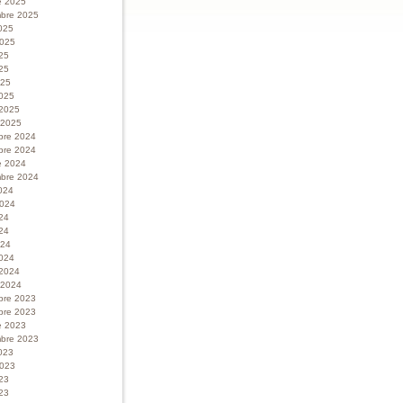
e 2025
bre 2025
025
 2025
025
25
025
025
 2025
r 2025
bre 2024
bre 2024
e 2024
bre 2024
024
 2024
024
24
024
024
 2024
r 2024
bre 2023
bre 2023
e 2023
bre 2023
023
 2023
023
23