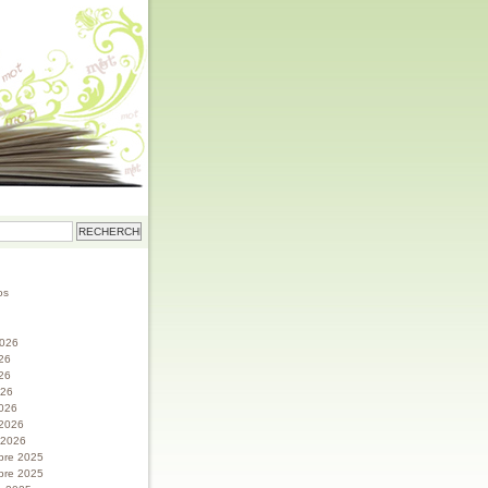
os
 2026
026
26
026
026
 2026
r 2026
bre 2025
bre 2025