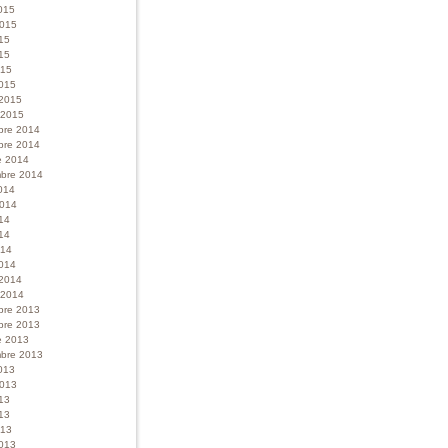
015
 2015
015
15
015
015
 2015
r 2015
bre 2014
bre 2014
e 2014
bre 2014
014
 2014
014
14
014
014
 2014
r 2014
bre 2013
bre 2013
e 2013
bre 2013
013
 2013
013
13
013
013