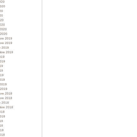
020
 2020
020
20
020
020
 2020
r 2020
bre 2019
bre 2019
e 2019
bre 2019
019
 2019
019
19
019
019
 2019
r 2019
bre 2018
bre 2018
e 2018
bre 2018
018
 2018
018
18
018
018