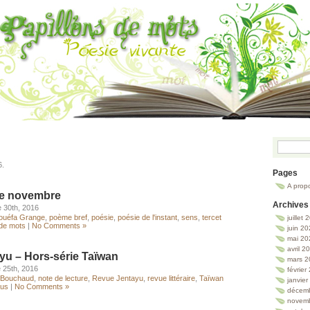
6.
Pages
A prop
de novembre
Archives
 30th, 2016
Houéfa Grange
,
poème bref
,
poésie
,
poésie de l'instant
,
sens
,
tercet
juillet
 de mots
|
No Comments »
juin 2
mai 20
avril 2
yu – Hors-série Taïwan
mars 2
 25th, 2016
février
 Bouchaud
,
note de lecture
,
Revue Jentayu
,
revue littéraire
,
Taïwan
janvie
lus
|
No Comments »
décem
novem