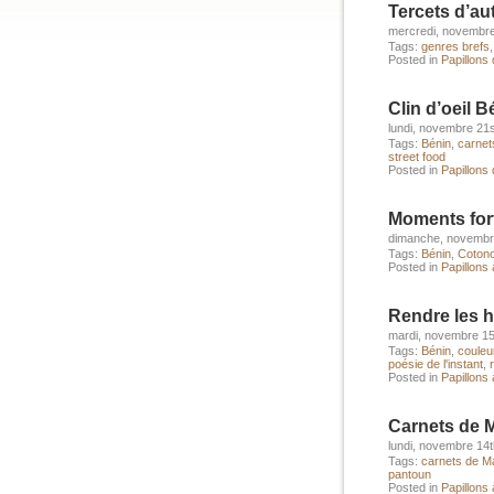
Tercets d’a
mercredi, novembre
Tags:
genres brefs
Posted in
Papillons
Clin d’oeil B
lundi, novembre 21s
Tags:
Bénin
,
carnet
street food
Posted in
Papillons
Moments for
dimanche, novembr
Tags:
Bénin
,
Coton
Posted in
Papillons à
Rendre les
mardi, novembre 15
Tags:
Bénin
,
couleu
poésie de l'instant
,
Posted in
Papillons à
Carnets de M
lundi, novembre 14t
Tags:
carnets de Ma
pantoun
Posted in
Papillons à