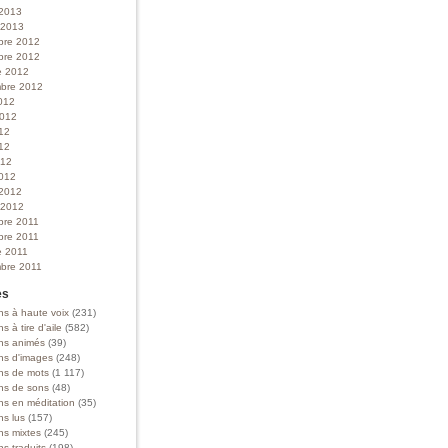
 2013
r 2013
bre 2012
bre 2012
e 2012
bre 2012
012
 2012
012
12
012
012
 2012
r 2012
bre 2011
bre 2011
e 2011
bre 2011
es
ns à haute voix
(231)
ns à tire d'aile
(582)
ons animés
(39)
ons d'images
(248)
ons de mots
(1 117)
ons de sons
(48)
ns en méditation
(35)
ns lus
(157)
ns mixtes
(245)
ns traduits
(198)