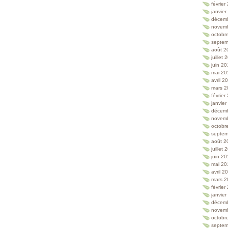
février
janvie
décem
novem
octobr
septem
août 2
juillet
juin 2
mai 20
avril 2
mars 2
février
janvie
décem
novem
octobr
septem
août 2
juillet
juin 2
mai 20
avril 2
mars 2
février
janvie
décem
novem
octobr
septem