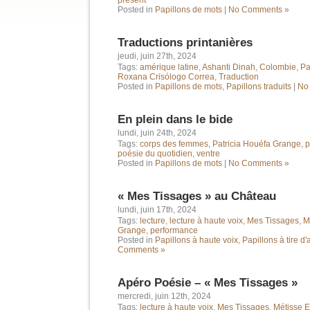
présent
Posted in
Papillons de mots
|
No Comments »
Traductions printanières
jeudi, juin 27th, 2024
Tags:
amérique latine
,
Ashanti Dinah
,
Colombie
,
Pa
Roxana Crisólogo Correa
,
Traduction
Posted in
Papillons de mots
,
Papillons traduits
|
No
En plein dans le bide
lundi, juin 24th, 2024
Tags:
corps des femmes
,
Patricia Houéfa Grange
,
p
poésie du quotidien
,
ventre
Posted in
Papillons de mots
|
No Comments »
« Mes Tissages » au Château
lundi, juin 17th, 2024
Tags:
lecture
,
lecture à haute voix
,
Mes Tissages
,
M
Grange
,
performance
Posted in
Papillons à haute voix
,
Papillons à tire d'
Comments »
Apéro Poésie – « Mes Tissages »
mercredi, juin 12th, 2024
Tags:
lecture à haute voix
,
Mes Tissages
,
Métisse E