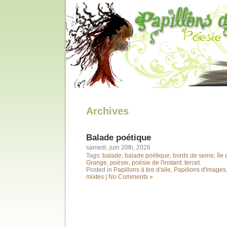
Archives
Balade poétique
samedi, juin 20th, 2026
Tags:
balade
,
balade poétique
,
bords de seine
,
île 
Grange
,
poésie
,
poésie de l'instant
,
tercet
Posted in
Papillons à tire d'aile
,
Papillons d'images
mixtes
|
No Comments »