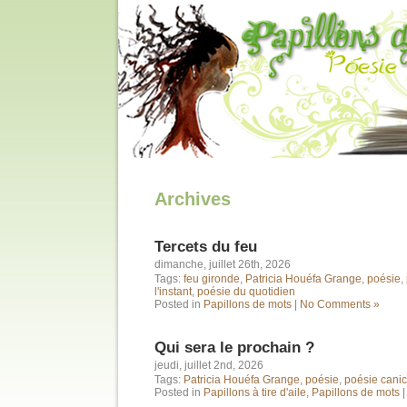
Archives
Tercets du feu
dimanche, juillet 26th, 2026
Tags:
feu gironde
,
Patricia Houéfa Grange
,
poésie
,
l'instant
,
poésie du quotidien
Posted in
Papillons de mots
|
No Comments »
Qui sera le prochain ?
jeudi, juillet 2nd, 2026
Tags:
Patricia Houéfa Grange
,
poésie
,
poésie canic
Posted in
Papillons à tire d'aile
,
Papillons de mots