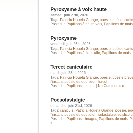
Pyroxysme à voix haute
samedi, juin 27th, 2026
Tags:
Patricia Houéfa Grange
,
poésie
,
poésie canic
Posted in
Papillons à haute voix
,
Papillons de mots
Pyroxysme
vendredi, juin 26th, 2026
Tags:
Patricia Houéfa Grange
,
poésie
,
poésie canic
Posted in
Papillons à tire d'aile
,
Papillons de mots
Tercet caniculaire
mardi, juin 23rd, 2026
Tags:
Patricia Houéfa Grange
,
poésie
,
poésie brèv
l'instant
,
poésie du quoitiden
,
tercet
Posted in
Papillons de mots
|
No Comments »
Poésolastalgie
dimanche, juin 21st, 2026
Tags:
canicule
,
Patricia Houéfa Grange
,
poésie
,
poé
l'instant
,
poésie du quotidien
,
solastalgie
,
solstice d
Posted in
Papillons d'images
,
Papillons de mots
,
Pa
»