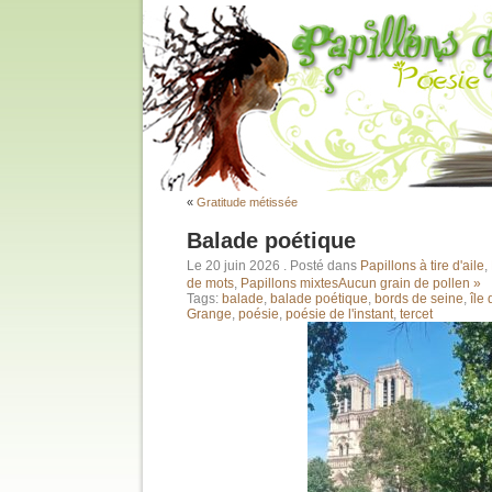
«
Gratitude métissée
Balade poétique
Le 20 juin 2026
. Posté dans
Papillons à tire d'aile
,
de mots
,
Papillons mixtes
Aucun grain de pollen »
Tags:
balade
,
balade poétique
,
bords de seine
,
île 
Grange
,
poésie
,
poésie de l'instant
,
tercet