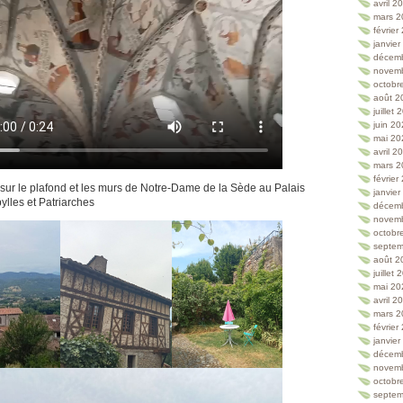
avril 2
mars 2
février
janvie
décem
novem
octobr
août 2
juillet
juin 2
mai 20
avril 2
mars 2
février
 sur le plafond et les murs de Notre-Dame de la Sède au Palais
janvie
ylles et Patriarches
décem
novem
octobr
septem
août 2
juillet
mai 20
avril 2
mars 2
février
janvie
décem
novem
octobr
septem