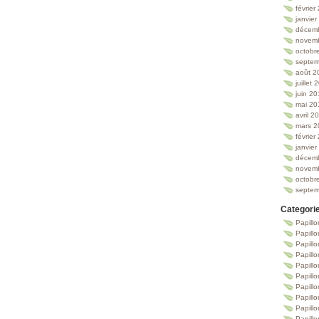
février
janvie
décem
novem
octobr
septem
août 2
juillet
juin 2
mai 20
avril 2
mars 2
février
janvie
décem
novem
octobr
septem
Categori
Papillo
Papillo
Papill
Papill
Papill
Papill
Papillo
Papillo
Papillo
Papillo