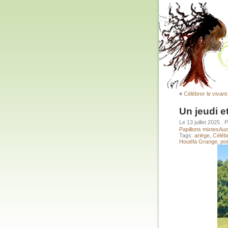
«
Célébrer le vivant
Un jeudi 
Le 13 juillet 2025
. 
Papillons mixtes
Auc
Tags:
ariège
,
Célébr
Houéfa Grange
,
po