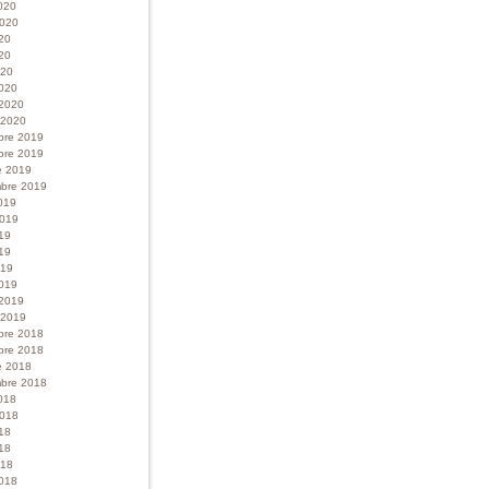
020
 2020
020
20
020
020
 2020
r 2020
bre 2019
bre 2019
e 2019
bre 2019
019
 2019
019
19
019
019
 2019
r 2019
bre 2018
bre 2018
e 2018
bre 2018
018
 2018
018
18
018
018