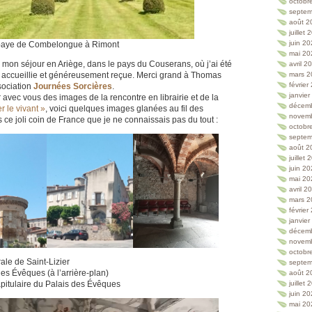
octobr
septem
août 2
juillet
juin 2
aye de Combelongue à Rimont
mai 20
de mon séjour en Ariège, dans le pays du Couserans, où j’ai été
avril 2
accueillie et généreusement reçue. Merci grand à Thomas
mars 2
février
sociation
Journées Sorcières
.
janvie
 avec vous des images de la rencontre en librairie et de la
décem
r le vivant »
, voici quelques images glanées au fil des
novem
e joli coin de France que je ne connaissais pas du tout :
octobr
septem
août 2
juillet
juin 2
mai 20
avril 2
mars 2
février
janvie
décem
novem
octobr
ale de Saint-Lizier
septem
des Évêques (à l’arrière-plan)
août 2
juillet
apitulaire du Palais des Évêques
juin 2
mai 20