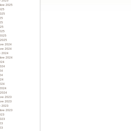
e 2025
bre 2025
025
 2025
025
25
025
025
 2025
r 2025
bre 2024
bre 2024
e 2024
bre 2024
024
 2024
024
24
024
024
 2024
r 2024
bre 2023
bre 2023
e 2023
bre 2023
023
 2023
023
23