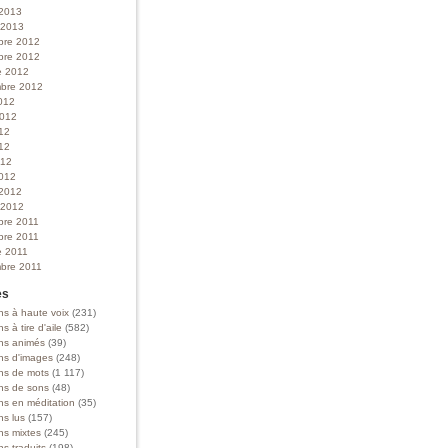
 2013
r 2013
bre 2012
bre 2012
e 2012
bre 2012
012
 2012
012
12
012
012
 2012
r 2012
bre 2011
bre 2011
e 2011
bre 2011
es
ns à haute voix
(231)
ns à tire d'aile
(582)
ons animés
(39)
ons d'images
(248)
ons de mots
(1 117)
ons de sons
(48)
ns en méditation
(35)
ns lus
(157)
ns mixtes
(245)
ns traduits
(198)