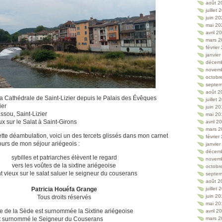
août 2
juillet
juin 2
mai 20
avril 2
mars 2
février
janvie
décem
novem
octobr
septem
août 2
a Cathédrale de Saint-Lizier depuis le Palais des Évêques
juillet
ier
juin 2
sou, Saint-Lizier
mai 20
x sur le Salat à Saint-Girons
avril 2
mars 2
cette déambulation, voici un des tercets glissés dans mon carnet
février
urs de mon séjour ariégeois :
janvie
décem
sybilles et patriarches élèvent le regard
novem
vers les voûtes de la sixtine ariégeoise
octobr
t vieux sur le salat saluer le seigneur du couserans
septem
août 2
Patricia Houéfa Grange
juillet
juin 2
Tous droits réservés
mai 20
e de la Sède est surnommée la Sixtine ariégeoise
avril 2
st surnommé le Seigneur du Couserans
mars 2