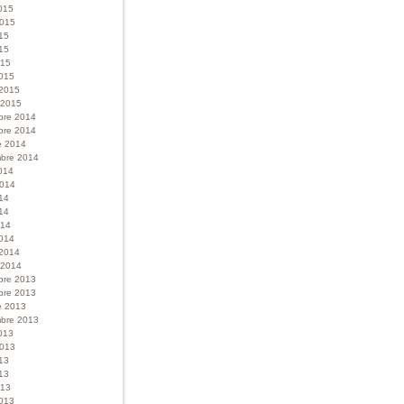
015
 2015
015
15
015
015
 2015
r 2015
bre 2014
bre 2014
e 2014
bre 2014
014
 2014
014
14
014
014
 2014
r 2014
bre 2013
bre 2013
e 2013
bre 2013
013
 2013
013
13
013
013