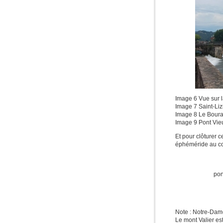
Image 6 Vue sur l
Image 7 Saint-Liz
Image 8 Le Bouras
Image 9 Pont Vieu
Et pour clôturer 
éphéméride au co
pon
Note : Notre-Dam
Le mont Valier e