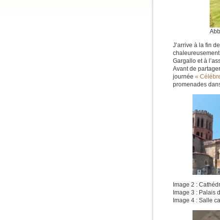
Abb
J’arrive à la fin 
chaleureusement 
Gargallo et à l’as
Avant de partager
journée
« Célébre
promenades dans c
Image 2 : Cathédr
Image 3 : Palais 
Image 4 : Salle c