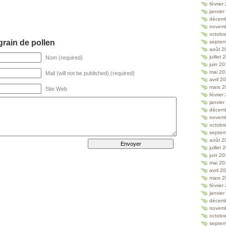
février
janvie
décem
novem
octobr
rain de pollen
septem
août 2
juillet
Nom (required)
juin 2
mai 20
Mail (will not be published) (required)
avril 2
mars 2
Site Web
février
janvie
décem
novem
octobr
septem
août 2
juillet
juin 2
mai 20
avril 2
mars 2
février
janvie
décem
novem
octobr
septem