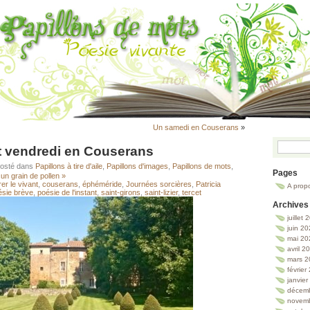
Un samedi en Couserans
»
et vendredi en Couserans
Posté dans
Papillons à tire d'aile
,
Papillons d'images
,
Papillons de mots
,
Pages
un grain de pollen »
er le vivant
,
couserans
,
éphéméride
,
Journées sorcières
,
Patricia
A prop
ésie brève
,
poésie de l'instant
,
saint-girons
,
saint-lizier
,
tercet
Archives
juillet
juin 2
mai 20
avril 2
mars 2
février
janvie
décem
novem