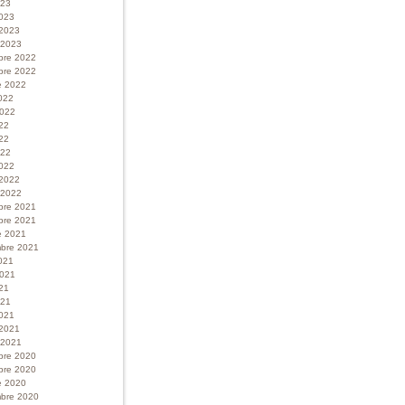
023
023
 2023
r 2023
bre 2022
bre 2022
e 2022
022
 2022
022
22
022
022
 2022
r 2022
bre 2021
bre 2021
e 2021
bre 2021
021
 2021
21
021
021
 2021
r 2021
bre 2020
bre 2020
e 2020
bre 2020