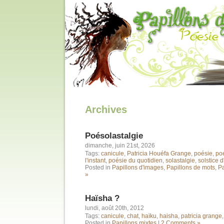
Archives
Poésolastalgie
dimanche, juin 21st, 2026
Tags:
canicule
,
Patricia Houéfa Grange
,
poésie
,
poé
l'instant
,
poésie du quotidien
,
solastalgie
,
solstice d
Posted in
Papillons d'images
,
Papillons de mots
,
Pa
»
Haïsha ?
lundi, août 20th, 2012
Tags:
canicule
,
chat
,
haïku
,
haisha
,
patricia grange
Posted in
Papillons mixtes
|
2 Comments »