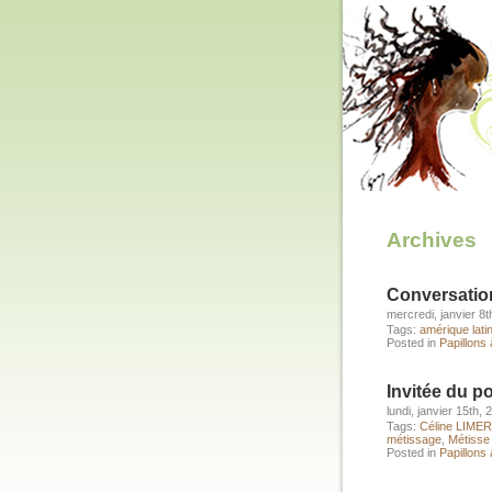
Archives
Conversatio
mercredi, janvier 8t
Tags:
amérique lati
Posted in
Papillons 
Invitée du p
lundi, janvier 15th, 
Tags:
Céline LIME
métissage
,
Métisse 
Posted in
Papillons 