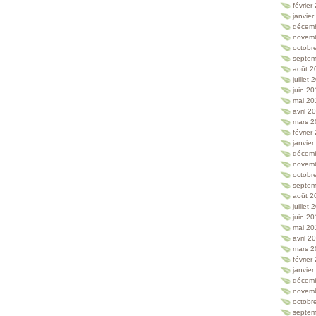
février
janvie
décem
novem
octobr
septem
août 2
juillet
juin 2
mai 20
avril 2
mars 2
février
janvie
décem
novem
octobr
septem
août 2
juillet
juin 2
mai 20
avril 2
mars 2
février
janvie
décem
novem
octobr
septem