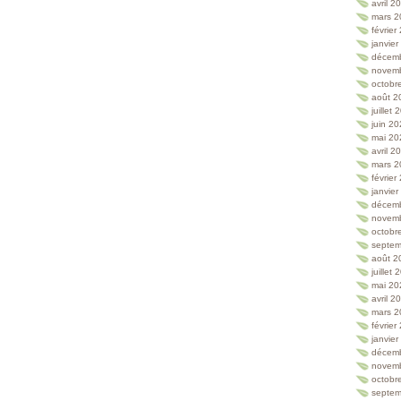
avril 2
mars 2
février
janvie
décem
novem
octobr
août 2
juillet
juin 2
mai 20
avril 2
mars 2
février
janvie
décem
novem
octobr
septem
août 2
juillet
mai 20
avril 2
mars 2
février
janvie
décem
novem
octobr
septem