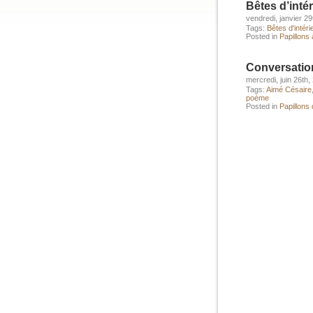
Bêtes d’intér
vendredi, janvier 29
Tags:
Bêtes d'intéri
Posted in
Papillons à
Conversatio
mercredi, juin 26th,
Tags:
Aimé Césaire
poème
Posted in
Papillons