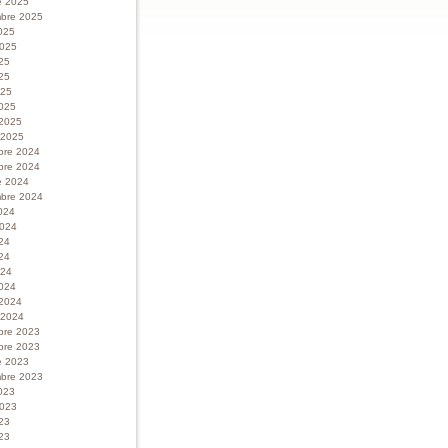
e 2025
bre 2025
025
 2025
025
25
025
025
 2025
r 2025
bre 2024
bre 2024
e 2024
bre 2024
024
 2024
024
24
024
024
 2024
r 2024
bre 2023
bre 2023
e 2023
bre 2023
023
 2023
023
23