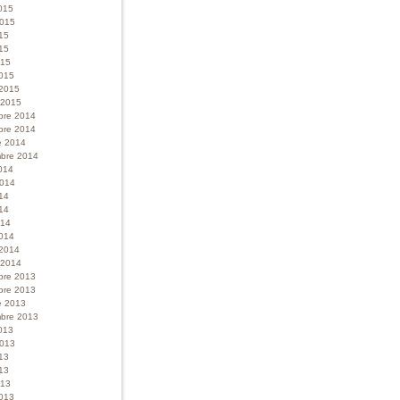
015
 2015
015
15
015
015
 2015
r 2015
bre 2014
bre 2014
e 2014
bre 2014
014
 2014
014
14
014
014
 2014
r 2014
bre 2013
bre 2013
e 2013
bre 2013
013
 2013
013
13
013
013