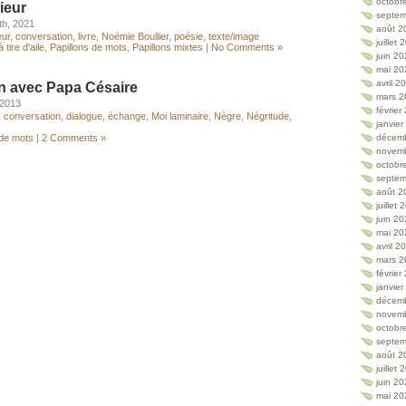
octobr
ieur
septem
th, 2021
août 2
eur
,
conversation
,
livre
,
Noémie Boullier
,
poésie
,
texte/image
juillet
 tire d'aile
,
Papillons de mots
,
Papillons mixtes
|
No Comments »
juin 2
mai 20
avril 2
n avec Papa Césaire
mars 2
 2013
février
,
conversation
,
dialogue
,
échange
,
Moi laminaire
,
Nègre
,
Négritude
,
janvie
 de mots
|
2 Comments »
décem
novem
octobr
septem
août 2
juillet
juin 2
mai 20
avril 2
mars 2
février
janvie
décem
novem
octobr
septem
août 2
juillet
juin 2
mai 20