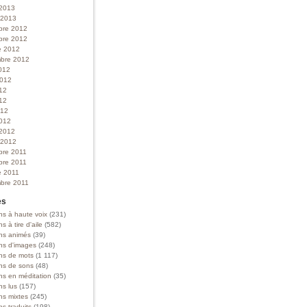
 2013
r 2013
bre 2012
bre 2012
e 2012
bre 2012
012
 2012
012
12
012
012
 2012
r 2012
bre 2011
bre 2011
e 2011
bre 2011
es
ns à haute voix
(231)
ns à tire d'aile
(582)
ons animés
(39)
ons d'images
(248)
ons de mots
(1 117)
ons de sons
(48)
ns en méditation
(35)
ns lus
(157)
ns mixtes
(245)
ns traduits
(198)