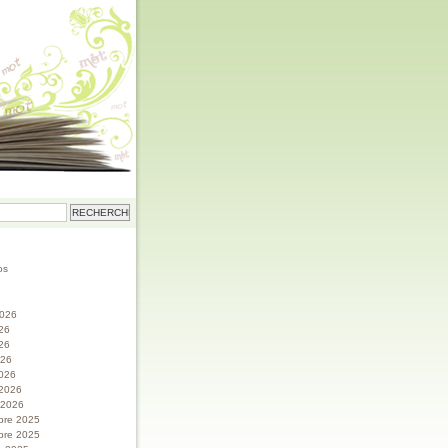
os
 2026
026
26
026
026
 2026
r 2026
bre 2025
bre 2025