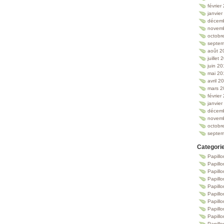
février
janvie
décem
novem
octobr
septem
août 2
juillet
juin 2
mai 20
avril 2
mars 2
février
janvie
décem
novem
octobr
septem
Categori
Papillo
Papillo
Papill
Papill
Papill
Papill
Papillo
Papillo
Papillo
Papillo