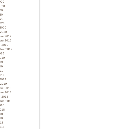
020
 2020
020
20
020
020
 2020
r 2020
bre 2019
bre 2019
e 2019
bre 2019
019
 2019
019
19
019
019
 2019
r 2019
bre 2018
bre 2018
e 2018
bre 2018
018
 2018
018
18
018
018