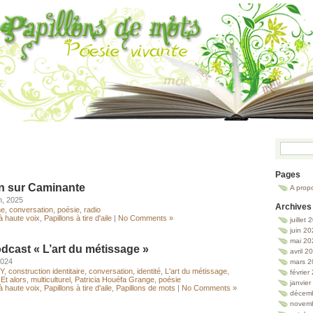
Pages
n sur Caminante
A prop
h, 2025
Archives
ne
,
conversation
,
poésie
,
radio
à haute voix
,
Papillons à tire d'aile
|
No Comments »
juillet
juin 2
mai 20
odcast « L’art du métissage »
avril 2
2024
mars 2
RY
,
construction identitaire
,
conversation
,
identité
,
L'art du métissage
,
février
Et alors
,
multiculturel
,
Patricia Houéfa Grange
,
poésie
janvie
à haute voix
,
Papillons à tire d'aile
,
Papillons de mots
|
No Comments »
décem
novem