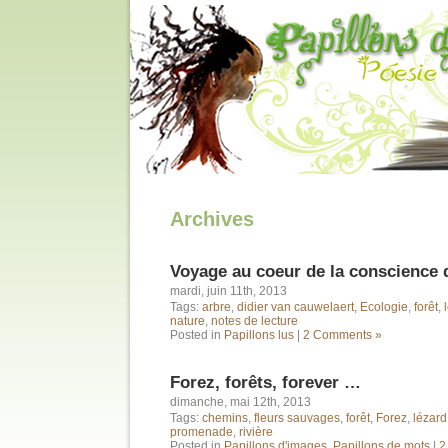
Archives
Voyage au coeur de la conscience 
mardi, juin 11th, 2013
Tags:
arbre
,
didier van cauwelaert
,
Ecologie
,
forêt
,
nature
,
notes de lecture
Posted in
Papillons lus
|
2 Comments »
Forez, forêts, forever …
dimanche, mai 12th, 2013
Tags:
chemins
,
fleurs sauvages
,
forêt
,
Forez
,
lézard
promenade
,
rivière
Posted in
Papillons d'images
,
Papillons de mots
|
2