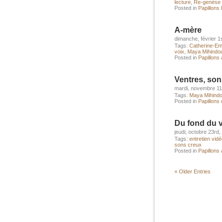
lecture
,
Re-genèse
Posted in
Papillons 
A-mère
dimanche, février 1
Tags:
Catherine-Em
voix
,
Maya Mihindo
Posted in
Papillons à
Ventres, son
mardi, novembre 11
Tags:
Maya Mihind
Posted in
Papillons
Du fond du v
jeudi, octobre 23rd,
Tags:
entretien vid
sons creux
Posted in
Papillons
« Older Entries