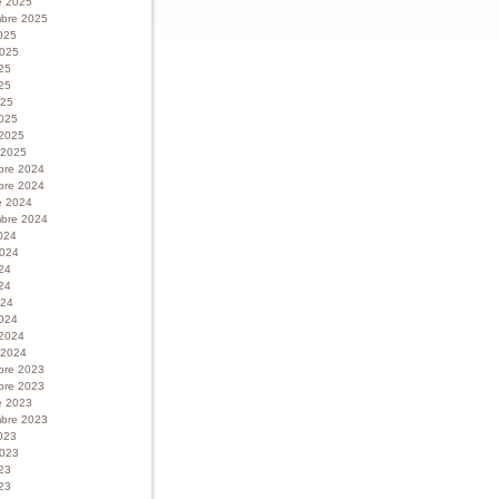
e 2025
bre 2025
025
 2025
025
25
025
025
 2025
r 2025
bre 2024
bre 2024
e 2024
bre 2024
024
 2024
024
24
024
024
 2024
r 2024
bre 2023
bre 2023
e 2023
bre 2023
023
 2023
023
23