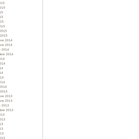
015
 2015
015
15
015
015
 2015
r 2015
bre 2014
bre 2014
e 2014
bre 2014
014
 2014
014
14
014
014
 2014
r 2014
bre 2013
bre 2013
e 2013
bre 2013
013
 2013
013
13
013
013