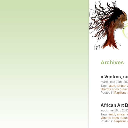
Archives
« Ventres, s
mardi, mai 24th, 20
Tags:
aabf
,
african 
Ventres sons creux
Posted in
Papillons à
African Art 
jeudi, mai 19th, 202
Tags:
aabf
,
african 
Ventres sons creux
Posted in
Papillons à