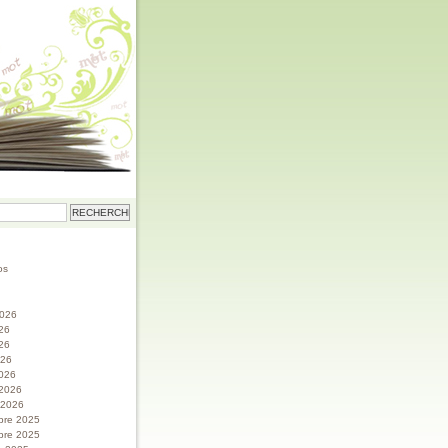
os
 2026
026
26
026
026
 2026
r 2026
bre 2025
bre 2025