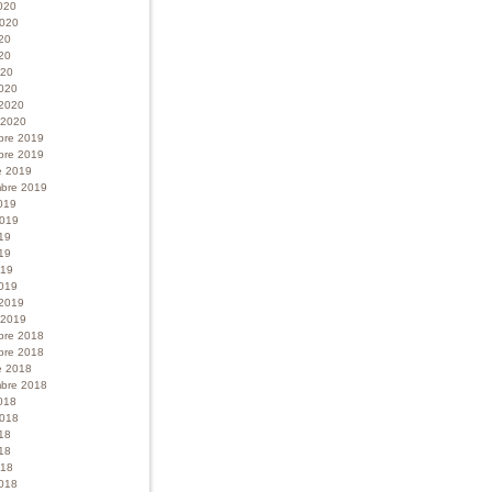
020
 2020
020
20
020
020
 2020
r 2020
bre 2019
bre 2019
e 2019
bre 2019
019
 2019
019
19
019
019
 2019
r 2019
bre 2018
bre 2018
e 2018
bre 2018
018
 2018
018
18
018
018