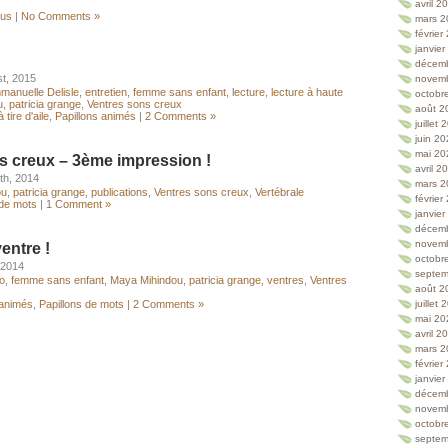
avril 2
lus
|
No Comments »
mars 2
février
janvie
décem
st, 2015
novem
manuelle Delisle
,
entretien
,
femme sans enfant
,
lecture
,
lecture à haute
octobr
u
,
patricia grange
,
Ventres sons creux
août 2
 tire d'aile
,
Papillons animés
|
2 Comments »
juillet
juin 2
mai 20
s creux – 3ème impression !
avril 2
th, 2014
mars 2
ou
,
patricia grange
,
publications
,
Ventres sons creux
,
Vertébrale
février
 de mots
|
1 Comment »
janvie
décem
novem
entre !
octobr
 2014
septem
éo
,
femme sans enfant
,
Maya Mihindou
,
patricia grange
,
ventres
,
Ventres
août 2
 animés
,
Papillons de mots
|
2 Comments »
juillet
mai 20
avril 2
mars 2
février
janvie
décem
novem
octobr
septem