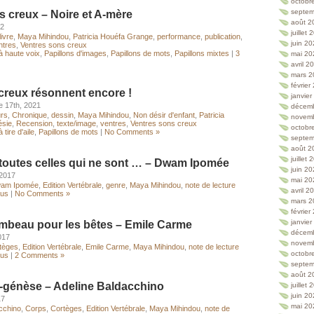
octobr
septem
s creux – Noire et A-mère
août 2
22
juillet
livre
,
Maya Mihindou
,
Patricia Houéfa Grange
,
performance
,
publication
,
juin 2
ntres
,
Ventres sons creux
à haute voix
,
Papillons d'images
,
Papillons de mots
,
Papillons mixtes
|
3
mai 20
avril 2
mars 2
février
creux résonnent encore !
janvie
e 17th, 2021
décem
urs
,
Chronique
,
dessin
,
Maya Mihindou
,
Non désir d'enfant
,
Patricia
novem
ésie
,
Recension
,
texte/image
,
ventres
,
Ventres sons creux
octobr
 tire d'aile
,
Papillons de mots
|
No Comments »
septem
août 2
juillet
toutes celles qui ne sont … – Dwam Ipomée
juin 2
 2017
mai 20
am Ipomée
,
Edition Vertébrale
,
genre
,
Maya Mihindou
,
note de lecture
avril 2
lus
|
No Comments »
mars 2
février
janvie
mbeau pour les bêtes – Emile Carme
décem
2017
novem
tèges
,
Edition Vertébrale
,
Emile Carme
,
Maya Mihindou
,
note de lecture
octobr
lus
|
2 Comments »
septem
août 2
-génèse – Adeline Baldacchino
juillet
juin 2
17
mai 20
cchino
,
Corps
,
Cortèges
,
Edition Vertébrale
,
Maya Mihindou
,
note de