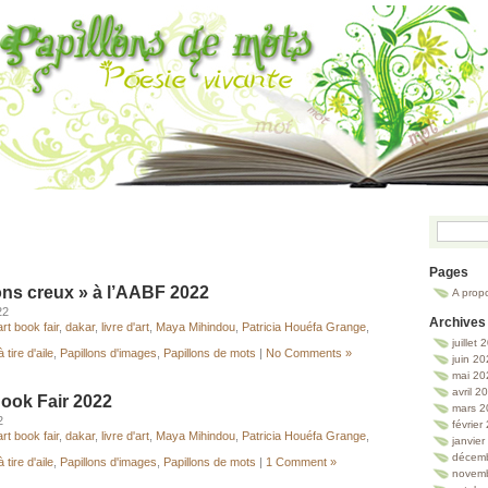
Pages
ons creux » à l’AABF 2022
A prop
22
Archives
art book fair
,
dakar
,
livre d'art
,
Maya Mihindou
,
Patricia Houéfa Grange
,
juillet
 tire d'aile
,
Papillons d'images
,
Papillons de mots
|
No Comments »
juin 2
mai 20
avril 2
Book Fair 2022
mars 2
2
février
art book fair
,
dakar
,
livre d'art
,
Maya Mihindou
,
Patricia Houéfa Grange
,
janvie
décem
 tire d'aile
,
Papillons d'images
,
Papillons de mots
|
1 Comment »
novem