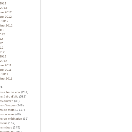
 2013
r 2013
bre 2012
bre 2012
e 2012
bre 2012
012
 2012
012
12
012
012
 2012
r 2012
bre 2011
bre 2011
e 2011
bre 2011
es
ns à haute voix
(231)
ns à tire d'aile
(582)
ons animés
(39)
ons d'images
(248)
ons de mots
(1 117)
ons de sons
(48)
ns en méditation
(35)
ns lus
(157)
ns mixtes
(245)
ns traduits
(198)