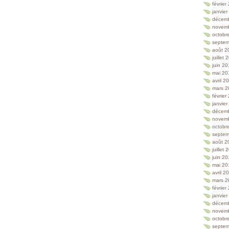
février
janvie
décem
novem
octobr
septem
août 2
juillet
juin 2
mai 20
avril 2
mars 2
février
janvie
décem
novem
octobr
septem
août 2
juillet
juin 2
mai 20
avril 2
mars 2
février
janvie
décem
novem
octobr
septem