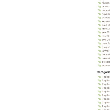
février
janvie
décem
novem
octobr
septem
août 2
juillet
juin 2
mai 20
avril 2
mars 2
février
janvie
décem
novem
octobr
septem
Categori
Papillo
Papillo
Papill
Papill
Papill
Papill
Papillo
Papillo
Papillo
Papillo