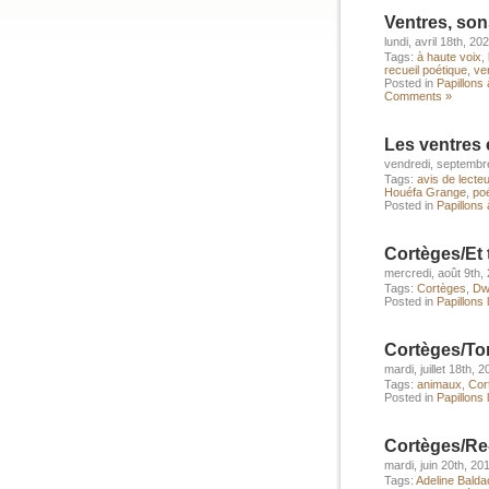
Ventres, son
lundi, avril 18th, 20
Tags:
à haute voix
,
recueil poétique
,
ve
Posted in
Papillons 
Comments »
Les ventres 
vendredi, septembr
Tags:
avis de lecte
Houéfa Grange
,
po
Posted in
Papillons à
Cortèges/Et 
mercredi, août 9th,
Tags:
Cortèges
,
Dw
Posted in
Papillons 
Cortèges/To
mardi, juillet 18th, 
Tags:
animaux
,
Cor
Posted in
Papillons 
Cortèges/Re
mardi, juin 20th, 20
Tags:
Adeline Balda