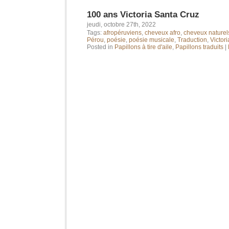
100 ans Victoria Santa Cruz
jeudi, octobre 27th, 2022
Tags:
afropéruviens
,
cheveux afro
,
cheveux naturel
Pérou
,
poésie
,
poésie musicale
,
Traduction
,
Victor
Posted in
Papillons à tire d'aile
,
Papillons traduits
|