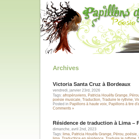
Archives
Victoria Santa Cruz à Bordeaux
vendredi, janvier 23rd, 2026
Tags:
afropéruviens
,
Patricia Houéfa Grange
,
Péro
poésie musicale
,
Traduction
,
Traduire le rythme
,
Vi
Posted in
Papillons à haute voix
,
Papillons à tire d'
Comments »
Résidence de traduction à Lima – 
dimanche, avril 2nd, 2023
Tags:
lima
,
Patricia Houéfa Grange
,
Pérou
,
poésie
,
lima
,
Traductrice en résidence
,
Traduire le rythme
,