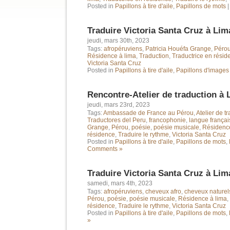
Posted in
Papillons à tire d'aile
,
Papillons de mots
Traduire Victoria Santa Cruz à Lim
jeudi, mars 30th, 2023
Tags:
afropéruviens
,
Patricia Houéfa Grange
,
Péro
Résidence à lima
,
Traduction
,
Traductrice en résid
Victoria Santa Cruz
Posted in
Papillons à tire d'aile
,
Papillons d'images
Rencontre-Atelier de traduction à 
jeudi, mars 23rd, 2023
Tags:
Ambassade de France au Pérou
,
Atelier de t
Traductores del Peru
,
francophonie
,
langue françai
Grange
,
Pérou
,
poésie
,
poésie musicale
,
Résidence
résidence
,
Traduire le rythme
,
Victoria Santa Cruz
Posted in
Papillons à tire d'aile
,
Papillons de mots
,
Comments »
Traduire Victoria Santa Cruz à Lim
samedi, mars 4th, 2023
Tags:
afropéruviens
,
cheveux afro
,
cheveux naturel
Pérou
,
poésie
,
poésie musicale
,
Résidence à lima
,
résidence
,
Traduire le rythme
,
Victoria Santa Cruz
Posted in
Papillons à tire d'aile
,
Papillons de mots
,
»