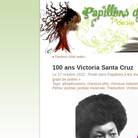
«
Pantoun d’été indien
100 ans Victoria Santa Cruz
Le 27 octobre 2022
. Posté dans
Papillons à tire d'a
grain de pollen »
Tags:
afropéruviens
,
cheveux afro
,
cheveux naturel
Pérou
,
poésie
,
poésie musicale
,
Traduction
,
Victor