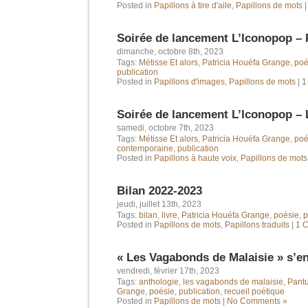
Posted in
Papillons à tire d'aile
,
Papillons de mots
Soirée de lancement L’Iconopop –
dimanche, octobre 8th, 2023
Tags:
Métisse Et alors
,
Patricia Houéfa Grange
,
poé
publication
Posted in
Papillons d'images
,
Papillons de mots
|
1
Soirée de lancement L’Iconopop – 
samedi, octobre 7th, 2023
Tags:
Métisse Et alors
,
Patricia Houéfa Grange
,
poé
contemporaine
,
publication
Posted in
Papillons à haute voix
,
Papillons de mots
Bilan 2022-2023
jeudi, juillet 13th, 2023
Tags:
bilan
,
livre
,
Patricia Houéfa Grange
,
poésie
,
p
Posted in
Papillons de mots
,
Papillons traduits
|
1 
« Les Vagabonds de Malaisie » s’en
vendredi, février 17th, 2023
Tags:
anthologie
,
les vagabonds de malaisie
,
Pant
Grange
,
poésie
,
publication
,
recueil poétique
Posted in
Papillons de mots
|
No Comments »