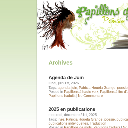
Archives
Agenda de Juin
lundi, juin 1st, 2026
Tags:
agenda
,
juin
,
Patricia Houéfa Grange
,
poésie
Posted in
Papillons à haute voix
,
Papillons à tire d'
Papillons traduits
|
No Comments »
2025 en publications
mercredi, décembre 31st, 2025
Tags:
livre
,
Patricia Houéfa Grange
,
poésie
,
publica
publications individuelles
,
Traduction
Posted in
Papillons de mots
,
Papillons traduits
|
No