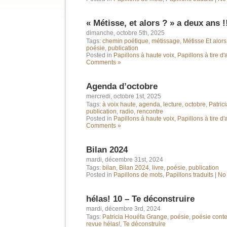
« Métisse, et alors ? » a deux ans !
dimanche, octobre 5th, 2025
Tags:
chemin poétique
,
métissage
,
Métisse Et alors
poésie
,
publication
Posted in
Papillons à haute voix
,
Papillons à tire d'
Comments »
Agenda d’octobre
mercredi, octobre 1st, 2025
Tags:
à voix haute
,
agenda
,
lecture
,
octobre
,
Patric
publication
,
radio
,
rencontre
Posted in
Papillons à haute voix
,
Papillons à tire d'
Comments »
Bilan 2024
mardi, décembre 31st, 2024
Tags:
bilan
,
Bilan 2024
,
livre
,
poésie
,
publication
Posted in
Papillons de mots
,
Papillons traduits
|
No
hélas! 10 – Te déconstruire
mardi, décembre 3rd, 2024
Tags:
Patricia Houéfa Grange
,
poésie
,
poésie cont
revue hélas!
,
Te déconstruire