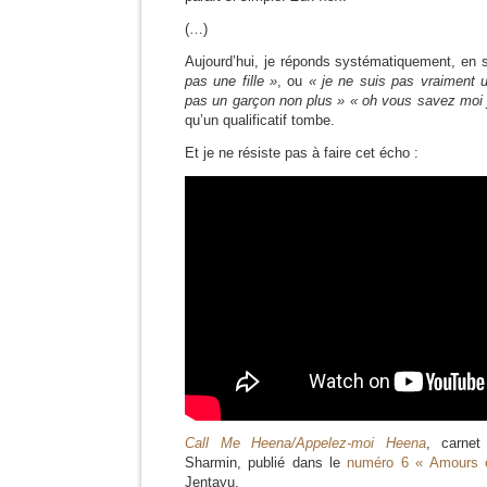
(…)
Aujourd’hui, je réponds systématiquement, en s
pas une fille »
, ou
« je ne suis pas vraiment u
pas un garçon non plus »
« oh vous savez moi j
qu’un qualificatif tombe.
Et je ne résiste pas à faire cet écho :
Call Me Heena/Appelez-moi Heena
, carnet
Sharmin, publié dans le
numéro 6 « Amours e
Jentayu.