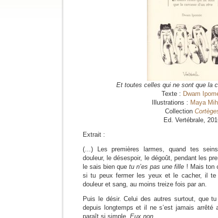
Et toutes celles qui ne sont que la 
Texte :
Dwam Ipom
Illustrations :
Maya Mih
Collection
Cortège
Ed. Vertébrale, 20
Extrait :
(…) Les premières larmes, quand tes seins
douleur, le désespoir, le dégoût, pendant les pre
le sais bien que
tu n’es pas une fille
! Mais ton 
si tu peux fermer les yeux et le cacher, il te
douleur et sang, au moins treize fois par an.
Puis le désir. Celui des autres surtout, que tu
depuis longtemps et il ne s’est jamais arrêté
paraît si simple.
Eux non
.