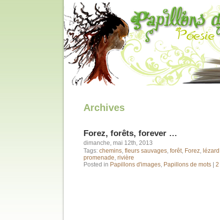
Archives
Forez, forêts, forever …
dimanche, mai 12th, 2013
Tags:
chemins
,
fleurs sauvages
,
forêt
,
Forez
,
lézard
promenade
,
rivière
Posted in
Papillons d'images
,
Papillons de mots
|
2