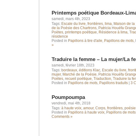
Printemps poétique Bordeaux-Lim
samedi, mars 4th, 2023
Tags:
Escale du livre
,
frontières
,
lima
,
Maison de la
de la Poésie des Chartrons
,
Patricia Houéfa Grang
Poètes
,
printemps poétique
,
Résidence à lima
,
Tra
résidence
Posted in
Papillons à tire d'aile
,
Papillons de mots
,
»
Traduire la femme – La mujer/La 
samedi, février 18th, 2023
Tags:
bordeaux
,
éditions Klac
,
Escale du livre
,
front
mujer
,
Marché de la Poésie
,
Patricia Houéfa Grang
Poètes
,
recueil poétique
,
Traduction
,
Traduire la f
Posted in
Papillons de mots
,
Papillons traduits
|
3 
Poumpoumpa
vendredi, mai 4th, 2018
Tags:
à haute voix
,
amour
,
Corps
,
frontières
,
poésie
Posted in
Papillons à haute voix
,
Papillons de mots
Comments »