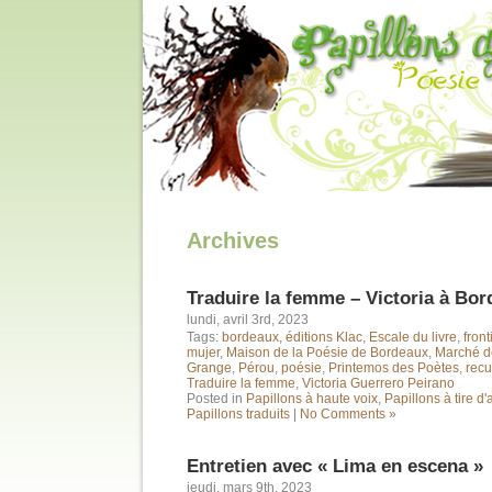
Archives
Traduire la femme – Victoria à Bo
lundi, avril 3rd, 2023
Tags:
bordeaux
,
éditions Klac
,
Escale du livre
,
front
mujer
,
Maison de la Poésie de Bordeaux
,
Marché d
Grange
,
Pérou
,
poésie
,
Printemos des Poètes
,
recu
Traduire la femme
,
Victoria Guerrero Peirano
Posted in
Papillons à haute voix
,
Papillons à tire d'
Papillons traduits
|
No Comments »
Entretien avec « Lima en escena »
jeudi, mars 9th, 2023