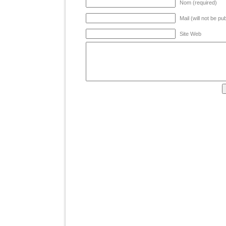
Nom (required)
Mail (will not be pu
Site Web