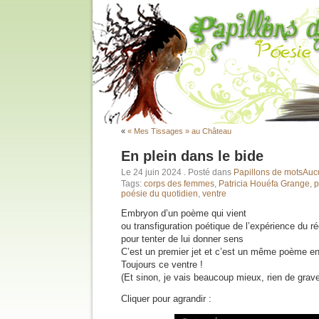
«
« Mes Tissages » au Château
En plein dans le bide
Le 24 juin 2024
. Posté dans
Papillons de mots
Aucu
Tags:
corps des femmes
,
Patricia Houéfa Grange
,
p
poésie du quotidien
,
ventre
Embryon d’un poème qui vient
ou transfiguration poétique de l’expérience du ré
pour tenter de lui donner sens
C’est un premier jet et c’est un même poème e
Toujours ce ventre !
(Et sinon, je vais beaucoup mieux, rien de grav
Cliquer pour agrandir :