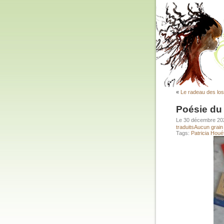
«
Le radeau des los
Poésie du
Le 30 décembre 2
traduits
Aucun grain 
Tags:
Patricia Hou