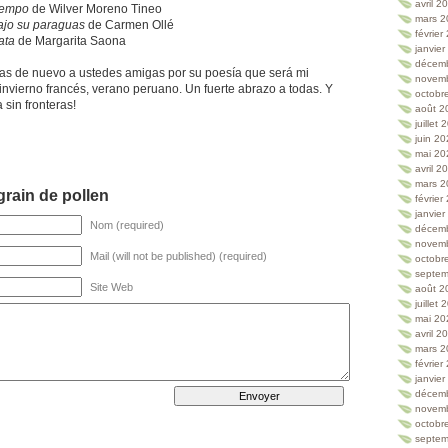
avril 2
tiempo
de Wilver Moreno Tineo
mars 2
jo su paraguas
de Carmen Ollé
février
ata
de Margarita Saona
janvie
décem
as de nuevo a ustedes amigas por su poesía que será mi
novem
nvierno francés, verano peruano. Un fuerte abrazo a todas. Y
octobr
 sin fronteras!
août 2
juillet
juin 2
mai 20
avril 2
mars 2
rain de pollen
février
janvie
Nom (required)
décem
novem
Mail (will not be published) (required)
octobr
septem
Site Web
août 2
juillet
mai 20
avril 2
mars 2
février
janvie
décem
novem
octobr
septem