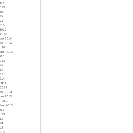
015
 2015
015
15
015
015
 2015
r 2015
bre 2014
bre 2014
e 2014
bre 2014
014
 2014
014
14
014
014
 2014
r 2014
bre 2013
bre 2013
e 2013
bre 2013
013
 2013
013
13
013
013