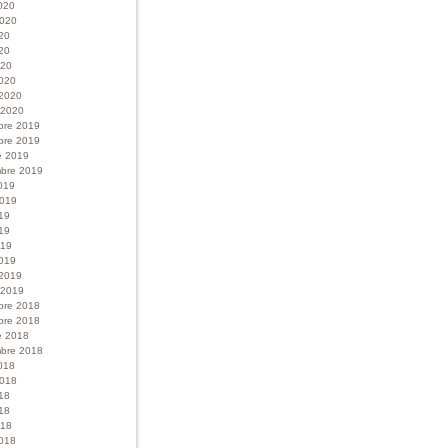
020
 2020
020
20
020
020
 2020
r 2020
bre 2019
bre 2019
e 2019
bre 2019
019
 2019
019
19
019
019
 2019
r 2019
bre 2018
bre 2018
e 2018
bre 2018
018
 2018
018
18
018
018