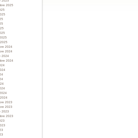
e 2025
bre 2025
025
 2025
025
25
025
025
 2025
r 2025
bre 2024
bre 2024
e 2024
bre 2024
024
 2024
024
24
024
024
 2024
r 2024
bre 2023
bre 2023
e 2023
bre 2023
023
 2023
023
23