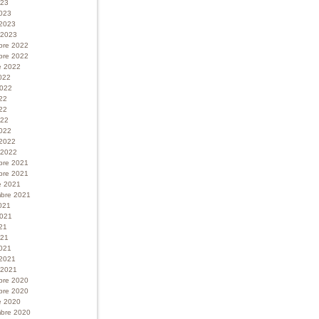
023
023
 2023
r 2023
bre 2022
bre 2022
e 2022
022
 2022
022
22
022
022
 2022
r 2022
bre 2021
bre 2021
e 2021
bre 2021
021
 2021
21
021
021
 2021
r 2021
bre 2020
bre 2020
e 2020
bre 2020