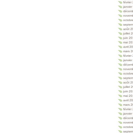
février
janvie
décem
novem
octobr
septem
août 2
juillet
juin 2
mai 20
avril 2
mars 2
février
janvie
décem
novem
octobr
septem
août 2
juillet
juin 2
mai 20
avril 2
mars 2
février
janvie
décem
novem
octobr
septem