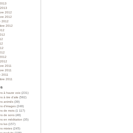
 2013
r 2013
bre 2012
bre 2012
e 2012
bre 2012
012
 2012
012
12
012
012
 2012
r 2012
bre 2011
bre 2011
e 2011
bre 2011
es
ns à haute voix
(231)
ns à tire d'aile
(582)
ons animés
(39)
ons d'images
(248)
ons de mots
(1 117)
ons de sons
(48)
ns en méditation
(35)
ns lus
(157)
ns mixtes
(245)
ns traduits
(198)