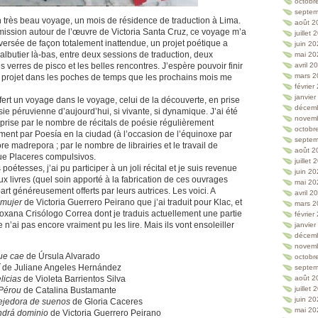
octobr
septem
n très beau voyage, un mois de résidence de traduction à Lima.
août 2
mission autour de l’œuvre de Victoria Santa Cruz, ce voyage m’a
juillet
ersée de façon totalement inattendue, un projet poétique a
juin 2
butier là-bas, entre deux sessions de traduction, deux
mai 20
 verres de pisco et les belles rencontres. J’espère pouvoir finir
avril 2
mars 2
 projet dans les poches de temps que les prochains mois me
février
janvie
ert un voyage dans le voyage, celui de la découverte, en prise
décem
sie péruvienne d’aujourd’hui, si vivante, si dynamique. J’ai été
novem
rise par le nombre de récitals de poésie régulièrement
octobr
ent par Poesía en la ciudad (à l’occasion de l’équinoxe par
septem
e madrepora ; par le nombre de librairies et le travail de
août 2
que Placeres compulsivos.
juillet
 poétesses, j’ai pu participer à un joli récital et je suis revenue
juin 2
x livres (quel soin apporté à la fabrication de ces ouvrages
mai 20
part généreusement offerts par leurs autrices. Les voici. A
avril 2
 mujer
de Victoria Guerrero Peirano que j’ai traduit pour Klac, et
mars 2
xana Crisólogo Correa dont je traduis actuellement une partie
février
e n’ai pas encore vraiment pu les lire. Mais ils vont ensoleiller
janvie
décem
novem
que cae
de Úrsula Alvarado
octobr
í
de Juliane Angeles Hernández
septem
licias
de Violeta Barrientos Silva
août 2
juillet
Pérou
de Catalina Bustamante
juin 2
ejedora de suenos
de Gloria Caceres
mai 20
endrá dominio
de Victoria Guerrero Peirano