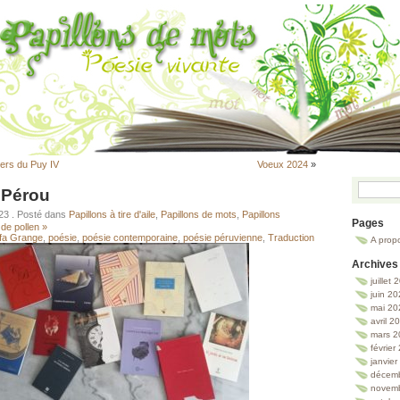
ers du Puy IV
Voeux 2024
»
 Pérou
023
. Posté dans
Papillons à tire d'aile
,
Papillons de mots
,
Papillons
Pages
de pollen »
éfa Grange
,
poésie
,
poésie contemporaine
,
poésie péruvienne
,
Traduction
A prop
Archives
juillet
juin 2
mai 20
avril 2
mars 2
février
janvie
décem
novem