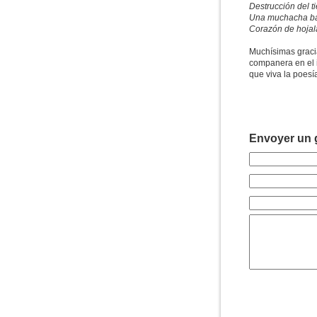
Destrucción del 
Una muchacha ba
Corazón de hojal
Muchísimas graci
companera en el i
que viva la poesía
Envoyer un g