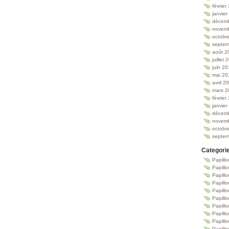
février
janvie
décem
novem
octobr
septem
août 2
juillet
juin 2
mai 20
avril 2
mars 2
février
janvie
décem
novem
octobr
septem
Categori
Papillo
Papillo
Papill
Papill
Papill
Papill
Papillo
Papillo
Papillo
Papillo