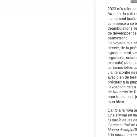
2023 m’a offert u
Au-delà de cette 
intimement boulev
commencé à se bal
déambulations, les
de développer ce
permettront.
Ce voyage m’a off
directe, de la poé
agréablement surp
organisés, notamm
exemple) ou encor
certaines telles 
J’ai rencontré des
avec bien de beau
précieux !) la plu
l’exception de
La
de
Kauneus
de Ro
pour Klac aussi, j
mon hiver :
Canto a la hoja 
Una animal en m
El jardín de las de
Cartas
et
Poésie 
Musqu Awaqlla/T
Y la muerte no t