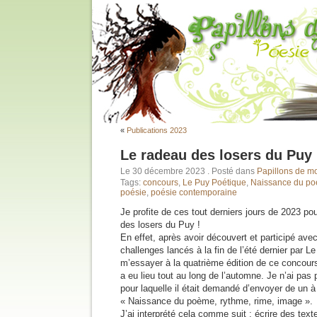
«
Publications 2023
Le radeau des losers du Puy 
Le 30 décembre 2023
. Posté dans
Papillons de m
Tags:
concours
,
Le Puy Poétique
,
Naissance du p
poésie
,
poésie contemporaine
Je profite de ces tout derniers jours de 2023 po
des losers du Puy !
En effet, après avoir découvert et participé ave
challenges lancés à la fin de l’été dernier par L
m’essayer à la quatrième édition de ce concours
a eu lieu tout au long de l’automne. Je n’ai pas
pour laquelle il était demandé d’envoyer de un 
« Naissance du poème, rythme, rime, image ».
J’ai interprété cela comme suit : écrire des tex