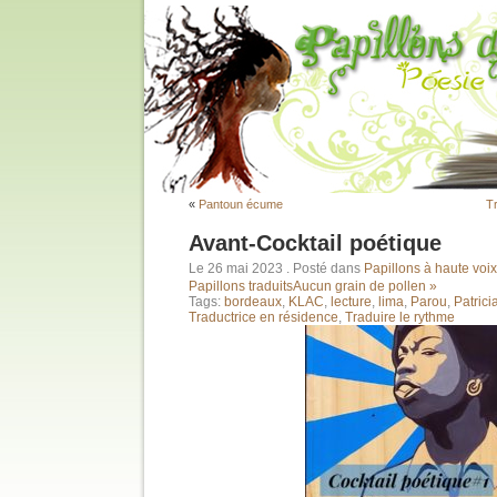
«
Pantoun écume
Tr
Avant-Cocktail poétique
Le 26 mai 2023
. Posté dans
Papillons à haute voix
Papillons traduits
Aucun grain de pollen »
Tags:
bordeaux
,
KLAC
,
lecture
,
lima
,
Parou
,
Patric
Traductrice en résidence
,
Traduire le rythme