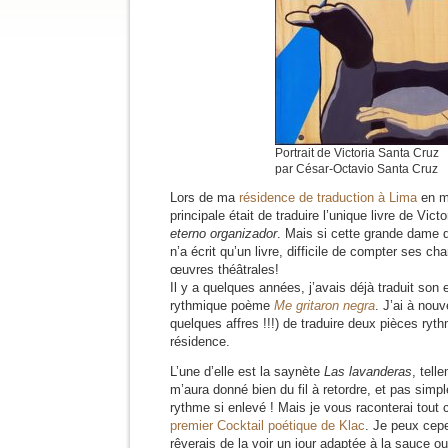
Portrait de Victoria Santa Cruz
par César-Octavio Santa Cruz
Lors de ma
résidence de traduction à Lima
en m
principale était de traduire l’unique livre de Vic
eterno organizador
. Mais si cette grande dame d
n’a écrit qu’un livre, difficile de compter ses 
œuvres théâtrales!
Il y a quelques années, j’avais déjà traduit so
rythmique poème
Me gritaron negra
. J’ai à nouv
quelques affres !!!) de traduire deux pièces ryt
résidence.
L’une d’elle est la saynète
Las lavanderas
, tell
m’aura donné bien du fil à retordre, et pas sim
rythme si enlevé ! Mais je vous raconterai tout c
premier Cocktail poétique de Klac
. Je peux cepe
rêverais de la voir un jour adaptée à la sauce o