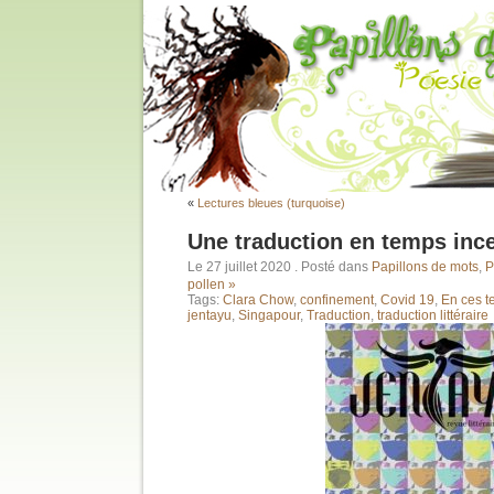
«
Lectures bleues (turquoise)
Une traduction en temps ince
Le 27 juillet 2020
. Posté dans
Papillons de mots
,
P
pollen »
Tags:
Clara Chow
,
confinement
,
Covid 19
,
En ces t
jentayu
,
Singapour
,
Traduction
,
traduction littéraire