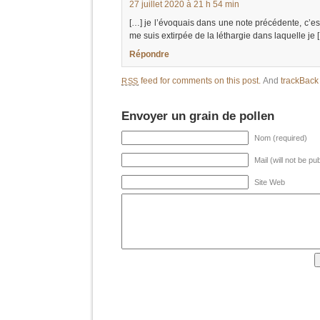
27 juillet 2020 à 21 h 54 min
[…] je l’évoquais dans une note précédente, c’est
me suis extirpée de la léthargie dans laquelle je 
Répondre
feed for comments on this post.
And
trackBac
RSS
Envoyer un grain de pollen
Nom (required)
Mail (will not be pu
Site Web