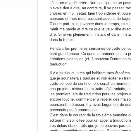
l’écriture m’a désertée. Non pas qu’il ne se pass
n’avais rien à dire, au contraire, il se passait t
choses en moi, j’étais bien trop sidérée et bou
pensées et mes mots puissent advenir de fa
D’autre part, plus j’avance dans le temps, plus 
mûrir ma parole et dire ce que je veux dire exa
dire. Si je vis pleinement l’instant et dans l’insta
dans le temps.
Pendant les premières semaines de cette période
écrit grand-chose. Ce qui m’a ramenée petit à p
créations plastiques (cf. à nouveau l’entretien é
traduction.
Il y a plusieurs livres qui habitent mes étagère
que je souhaiterais traduire et voir éditer en fra
cette période de confinement serait un moment 
ces projets : réviser les extraits déjà traduits, ch
les premiers jets de traduction pour les projets 
encore touché, commencer à repérer des maison
pourraient intéresser. Il y avait largement de qu
parvenais pas à commencer.
C’est dans le courant de la troisième semaine 
éditeur m’a sollicitée pour un appel à traductions
Les délais étaient tels que je ne pouvais pas f
mettre immédiatement au travail. Pendant une q