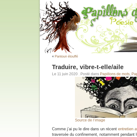
«
Pantoun étouffé
Traduire, vibre-t-elle/aile
Le 11 juin 2020
. Posté dans
Papillons de mots
,
Pap
Source de l’image
Comme j’ai pu le dire dans un récent
entretien 
traversée du confinement, notamment pendant 