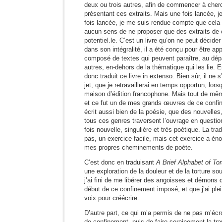
deux ou trois autres, afin de commencer à cher
présentant ces extraits. Mais une fois lancée, je
fois lancée, je me suis rendue compte que cela n
aucun sens de ne proposer que des extraits de ce
potentiel.le. C’est un livre qu’on ne peut décider
dans son intégralité, il a été conçu pour être ap
composé de textes qui peuvent paraître, au dép
autres, en-dehors de la thématique qui les lie. 
donc traduit ce livre in extenso. Bien sûr, il ne 
jet, que je retravaillerai en temps opportun, lors
maison d’édition francophone. Mais tout de même, 
et ce fut un de mes grands œuvres de ce confine
écrit aussi bien de la poésie, que des nouvelles
tous ces genres traversent l’ouvrage en questio
fois nouvelle, singulière et très poétique. La tra
pas, un exercice facile, mais cet exercice a éno
mes propres cheminements de poète.
C’est donc en traduisant
A Brief Alphabet of Tor
une exploration de la douleur et de la torture s
j’ai fini de me libérer des angoisses et démons
début de ce confinement imposé, et que j’ai pl
voix pour créécrire.
D’autre part, ce qui m’a permis de ne pas m’écro
de confinement, puis de faire sereinement la tra