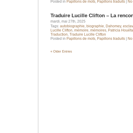
Posted in
Papillons de mots
,
Papillons traduits
|
No
Traduire Lucille Clifton – La rencon
mardi, mai 27th, 2025
Tags:
autobiographie
,
biographie
,
Dahomey
,
escla
Lucille Clifton
,
mémoire
,
mémoires
,
Patricia Houéf
Traduction
,
Traduire Lucille Clifton
Posted in
Papillons de mots
,
Papillons traduits
|
No
« Older Entries