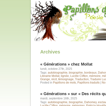
Archives
« Générations » chez Mollat
lundi, octobre 27th, 2025
Tags:
autobiographie
,
biographie
,
bordeaux
,
Daho
Librairie Mollat
,
lignée
,
Lucille Clifton
,
mémoire
,
mé
Grange
,
récit
,
témoignage
,
Traduction
,
Traduire Luci
Posted in
Papillons de mots
,
Papillons traduits
|
No
« Générations » sur « Des récits qui
mardi, septembre 16th, 2025
Tags:
autobiographie
,
biographie
,
Dahomey
,
escla
Lucille Clifton
,
mémoire
,
mémoires
,
Patricia Houéf