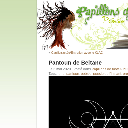
«
Capillotractée/Entretien avec le KLAC
Pantoun de Beltane
Le 6 mai 2020
. Posté dans
Papillons de mots
Aucun
Tags:
lune
,
pantoun
,
poésie
,
poésie de l'instant
,
pre