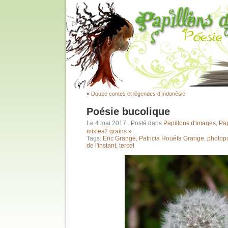
«
Douze contes et légendes d’Indonésie
Poésie bucolique
Le 4 mai 2017
. Posté dans
Papillons d'images
,
Pap
mixtes
2 grains »
Tags:
Eric Grange
,
Patricia Houéfa Grange
,
photo
de l'instant
,
tercet