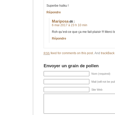
Superbe haïku !
Répondre
Mariposa
dit :
6 mai 2017 à 23 h 10 min
Roh qu’est-ce que ça me fait plaisir !!! Merci 
Répondre
feed for comments on this post.
And
trackBac
RSS
Envoyer un grain de pollen
Nom (required)
Mail (will not be pu
Site Web