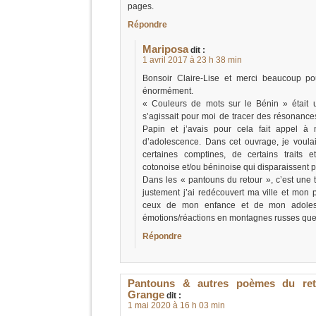
pages.
Répondre
Mariposa
dit :
1 avril 2017 à 23 h 38 min
Bonsoir Claire-Lise et merci beaucoup p
énormément.
« Couleurs de mots sur le Bénin » était un 
s’agissait pour moi de tracer des résonanc
Papin et j’avais pour cela fait appel à
d’adolescence. Dans cet ouvrage, je voula
certaines comptines, de certains traits e
cotonoise et/ou béninoise qui disparaissent 
Dans les « pantouns du retour », c’est une
justement j’ai redécouvert ma ville et mon 
ceux de mon enfance et de mon adoles
émotions/réactions en montagnes russes que j’
Répondre
Pantouns & autres poèmes du reto
Grange
dit :
1 mai 2020 à 16 h 03 min