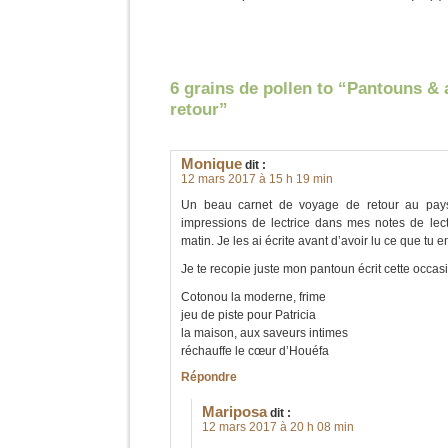
6 grains de pollen to “Pantouns &
retour”
Monique
dit :
12 mars 2017 à 15 h 19 min
Un beau carnet de voyage de retour au pays
impressions de lectrice dans mes notes de lect
matin. Je les ai écrite avant d’avoir lu ce que tu 
Je te recopie juste mon pantoun écrit cette occas
Cotonou la moderne, frime
jeu de piste pour Patricia
la maison, aux saveurs intimes
réchauffe le cœur d’Houéfa
Répondre
Mariposa
dit :
12 mars 2017 à 20 h 08 min