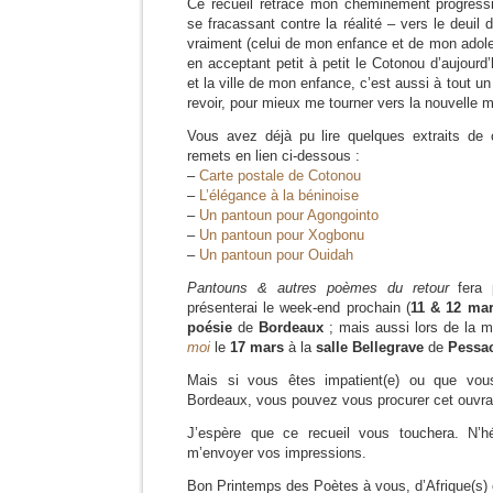
Ce recueil retrace mon cheminement progressi
se fracassant contre la réalité – vers le deuil 
vraiment (celui de mon enfance et de mon adole
en acceptant petit à petit le Cotonou d’aujour
et la ville de mon enfance, c’est aussi à tout u
revoir, pour mieux me tourner vers la nouvelle 
Vous avez déjà pu lire quelques extraits de 
remets en lien ci-dessous :
–
Carte postale de Cotonou
–
L’élégance à la béninoise
–
Un pantoun pour Agongointo
–
Un pantoun pour Xogbonu
–
Un pantoun pour Ouidah
Pantouns & autres poèmes du retour
fera 
présenterai le week-end prochain (
11 & 12 ma
poésie
de
Bordeaux
; mais aussi lors de la m
moi
le
17 mars
à la
salle Bellegrave
de
Pessa
Mais si vous êtes impatient(e) ou que vou
Bordeaux, vous pouvez vous procurer cet ouvra
J’espère que ce recueil vous touchera. N’hé
m’envoyer vos impressions.
Bon Printemps des Poètes à vous, d’Afrique(s) et