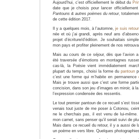
Aujourd’hui, c’est officiellement le début du
Pri
date que je choisis pour lancer officiellement
Pantouns & autres poèmes du retour
, totalemen
de cette édition 2017.
Il y a quelques mois, à l’automne,
je suis retou
née et où j’ai grandi, après neuf ans d’absen
projet d’écriture/d’édition. Je souhaitais sim
mon pays et profiter pleinement de nos retrouvai
Mais au cours de ce séjour, dès que l’avion a 
été traversée d’émotions en montagnes russ
cas-là, la Poésie vient immédiatement marc
plupart du temps, choisi la forme du
pantoun
p
c’est une forme qui m’habite en permanence
Mais je trouve aussi que c’est une forme part
concision, dans son jeu d’images en miroir, à la
l’expression condensée des ressentis.
Le tout premier pantoun de ce recueil s’est tiss
venais tout juste de me poser à Cotonou, cein
ne le cherchais pas, il est venu de lui-même.
mon carnet, sans penser qu’il serait suivi de pl
Mais dans ce recueil du retour, il y a aussi de 
un poème en vers libre. Quelques photographies