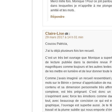
Merci mille fois. Monique ! Pour ce joli panto
dans lesquelles je m’apprête à me plonger
amitié et tes mots.
Répondre
Claire-Lise
dit :
29 mars 2017 à 14 h 01 min
Coucou Patricia,
J’ai lu déjà plusieurs fois ton recueil.
C’est un très bel ouvrage que Monique a supe
de lecture publiée dans la dernière revue P
magnifiques comme toujours et tes autres textes
de les mettre en lumière et de leur donner toute 
Comme j’avais imaginé un recueil ressemblant
mots sur le Bénin » (erreur d’appréciation de ma 
contenu et sa dimension personnelle très affir
complexe, est très prégnant. C’est donc un
s’expriment avec force tes émotions comme dans
tout, avec beaucoup de concision ce qui est en
graphique, l’ouvrage est superbe aussi. Je te fé
travail et ta plume subtile qui nous emporte d’é