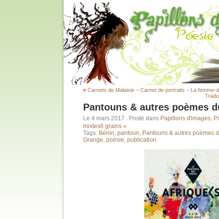
«
Carnets de Malaisie – Carnet de portraits – La femme-
Tradui
Pantouns & autres poèmes d
Le 4 mars 2017
. Posté dans
Papillons d'images
,
P
mixtes
6 grains »
Tags:
Bénin
,
pantoun
,
Pantouns & autres poèmes d
Grange
,
poésie
,
publication