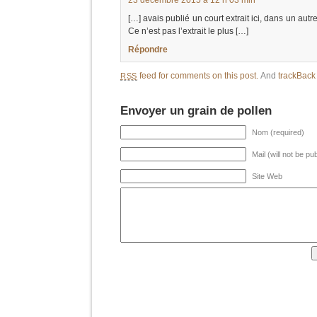
23 décembre 2015 à 12 h 03 min
[…] avais publié un court extrait ici, dans un autr
Ce n’est pas l’extrait le plus […]
Répondre
feed for comments on this post.
And
trackBac
RSS
Envoyer un grain de pollen
Nom (required)
Mail (will not be pu
Site Web