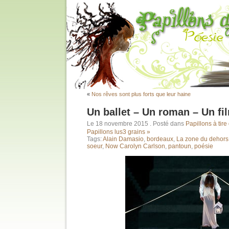
«
Nos rêves sont plus forts que leur haine
Un ballet – Un roman – Un fi
Le 18 novembre 2015
. Posté dans
Papillons à tire 
Papillons lus
3 grains »
Tags:
Alain Damasio
,
bordeaux
,
La zone du dehors
soeur
,
Now Carolyn Carlson
,
pantoun
,
poésie