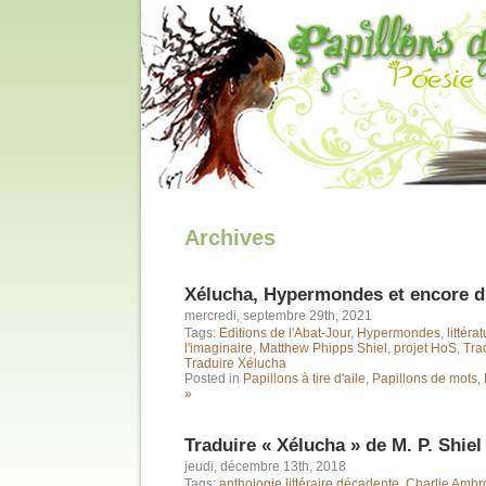
Archives
Xélucha, Hypermondes et encore du
mercredi, septembre 29th, 2021
Tags:
Editions de l'Abat-Jour
,
Hypermondes
,
littér
l'imaginaire
,
Matthew Phipps Shiel
,
projet HoS
,
Tra
Traduire Xélucha
Posted in
Papillons à tire d'aile
,
Papillons de mots
,
»
Traduire « Xélucha » de M. P. Shiel
jeudi, décembre 13th, 2018
Tags:
anthologie littéraire décadente
,
Charlie Ambr