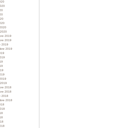
020
 2020
020
20
020
020
 2020
r 2020
bre 2019
bre 2019
e 2019
bre 2019
019
 2019
019
19
019
019
 2019
r 2019
bre 2018
bre 2018
e 2018
bre 2018
018
 2018
018
18
018
018