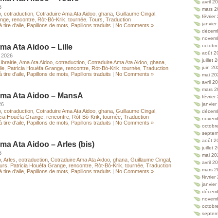
avril 2
6
mars 2
o
,
cotraduction
,
Cotraduire Ama Ata Aidoo
,
ghana
,
Guillaume Cingal
,
février
ange
,
rencontre
,
Ròt-Bò-Krik
,
tournée
,
Tours
,
Traduction
janvie
 tire d'aile
,
Papillons de mots
,
Papillons traduits
|
No Comments »
décem
novem
ma Ata Aidoo – Lille
octobr
août 2
, 2026
juillet
ibrairie
,
Ama Ata Aidoo
,
cotraduction
,
Cotraduire Ama Ata Aidoo
,
ghana
,
juin 2
lle
,
Patricia Houéfa Grange
,
rencontre
,
Ròt-Bò-Krik
,
tournée
,
Traduction
 tire d'aile
,
Papillons de mots
,
Papillons traduits
|
No Comments »
mai 20
avril 2
mars 2
Ama Ata Aidoo – MansA
février
26
janvie
o
,
cotraduction
,
Cotraduire Ama Ata Aidoo
,
ghana
,
Guillaume Cingal
,
décem
icia Houéfa Grange
,
rencontre
,
Ròt-Bò-Krik
,
tournée
,
Traduction
novem
 tire d'aile
,
Papillons de mots
,
Papillons traduits
|
No Comments »
octobr
septem
août 2
ma Ata Aidoo – Arles (bis)
juillet
6
mai 20
o
,
Arles
,
cotraduction
,
Cotraduire Ama Ata Aidoo
,
ghana
,
Guillaume Cingal
,
avril 2
urs
,
Patricia Houéfa Grange
,
rencontre
,
Ròt-Bò-Krik
,
tournée
,
Traduction
mars 2
 tire d'aile
,
Papillons de mots
,
Papillons traduits
|
No Comments »
février
janvie
décem
novem
octobr
septem