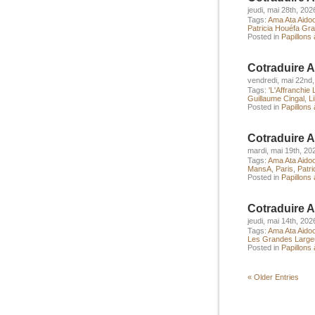
jeudi, mai 28th, 202
Tags:
Ama Ata Aido
Patricia Houéfa Gr
Posted in
Papillons à
Cotraduire A
vendredi, mai 22nd
Tags:
'L'Affranchie L
Guillaume Cingal
,
Li
Posted in
Papillons à
Cotraduire 
mardi, mai 19th, 20
Tags:
Ama Ata Aido
MansA
,
Paris
,
Patr
Posted in
Papillons à
Cotraduire A
jeudi, mai 14th, 202
Tags:
Ama Ata Aido
Les Grandes Large
Posted in
Papillons à
« Older Entries