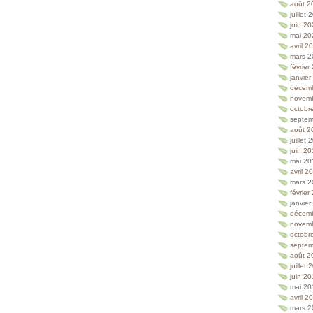
août 2
juillet
juin 2
mai 20
avril 2
mars 2
février
janvie
décem
novem
octobr
septem
août 2
juillet
juin 2
mai 20
avril 2
mars 2
février
janvie
décem
novem
octobr
septem
août 2
juillet
juin 2
mai 20
avril 2
mars 2