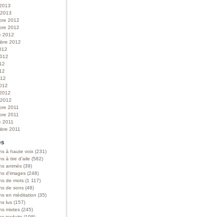
 2013
r 2013
bre 2012
bre 2012
e 2012
bre 2012
012
 2012
012
12
012
012
 2012
r 2012
bre 2011
bre 2011
e 2011
bre 2011
es
ns à haute voix
(231)
ns à tire d'aile
(582)
ons animés
(39)
ons d'images
(248)
ons de mots
(1 117)
ons de sons
(48)
ns en méditation
(35)
ns lus
(157)
ns mixtes
(245)
ns traduits
(198)