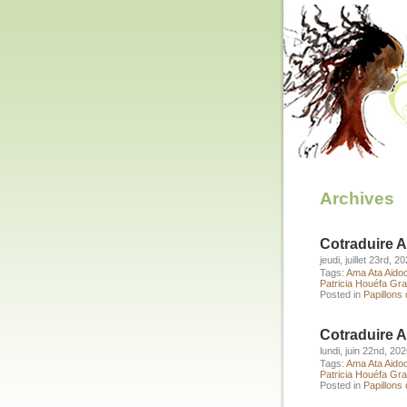
Archives
Cotraduire 
jeudi, juillet 23rd, 2
Tags:
Ama Ata Aido
Patricia Houéfa Gr
Posted in
Papillons
Cotraduire A
lundi, juin 22nd, 20
Tags:
Ama Ata Aido
Patricia Houéfa Gr
Posted in
Papillons