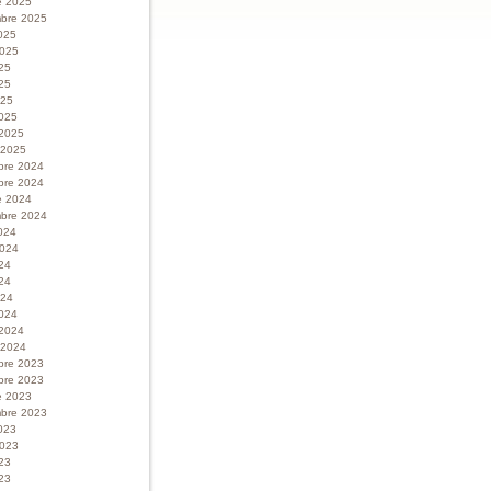
e 2025
bre 2025
025
 2025
025
25
025
025
 2025
r 2025
bre 2024
bre 2024
e 2024
bre 2024
024
 2024
024
24
024
024
 2024
r 2024
bre 2023
bre 2023
e 2023
bre 2023
023
 2023
023
23