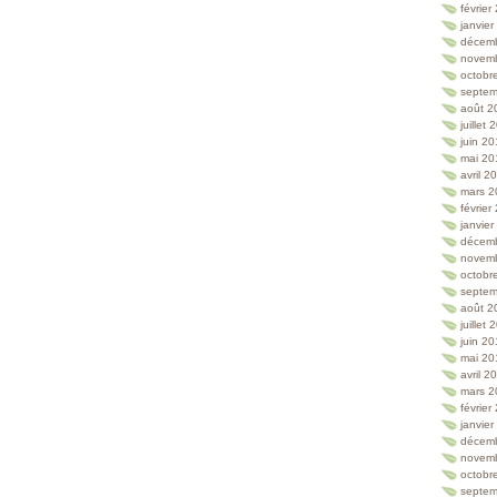
février
janvie
décem
novem
octobr
septem
août 2
juillet
juin 2
mai 20
avril 2
mars 2
février
janvie
décem
novem
octobr
septem
août 2
juillet
juin 2
mai 20
avril 2
mars 2
février
janvie
décem
novem
octobr
septem