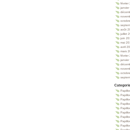
février
janvie
décem
novem
octobr
septem
août 2
juillet
juin 2
mai 20
avril 2
mars 2
février
janvie
décem
novem
octobr
septem
Categori
Papillo
Papillo
Papill
Papill
Papill
Papill
Papillo
Papillo
Papillo
Papillo