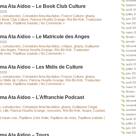
octobr
septem
Ama Ata Aidoo – Le Book Club Culture
août 2
 2026
juillet
o
,
cotraduction
,
Cotraduire Ama Ata Aidoo
,
France Culture
,
ghana
,
juin 2
e Book Club Culture
,
Patricia Houéfa Grange
,
Ròt-Bò-Krik
,
Traduction
 de mots
,
Papillons traduits
|
No Comments »
mai 20
avril 2
mars 2
ma Ata Aidoo – Le Matricule des Anges
février
janvie
 2026
o
,
cotraduction
,
Cotraduire Ama Ata Aidoo
,
critique
,
ghana
,
Guillaume
décem
e des Anges
,
Patricia Houéfa Grange
,
Ròt-Bò-Krik
,
Traduction
novem
 de mots
,
Papillons traduits
|
No Comments »
octobr
septem
août 2
ma Ata Aidoo – Les Midis de Culture
juillet
 2026
juin 2
o
,
cotraduction
,
Cotraduire Ama Ata Aidoo
,
France Culture
,
ghana
,
mai 20
es Midis de Culture
,
Patricia Houéfa Grange
,
Ròt-Bò-Krik
,
Traduction
avril 2
 de mots
,
Papillons traduits
|
No Comments »
mars 2
février
janvie
ma Ata Aidoo – L’Affranchie Podcast
décem
novem
o
,
cotraduction
,
Cotraduire Ama Ata Aidoo
,
ghana
,
Guillaume Cingal
,
octobr
t
,
Lille
,
Patricia Houéfa Grange
,
rencontre
,
Ròt-Bò-Krik
,
Soazic Courbet
,
septem
à haute voix
,
Papillons à tire d'aile
,
Papillons de mots
,
Papillons traduits
|
août 2
juillet
juin 2
mai 20
Ama Ata Aidoo – Tours