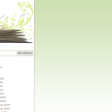
os
 2026
026
26
026
026
 2026
r 2026
bre 2025
bre 2025