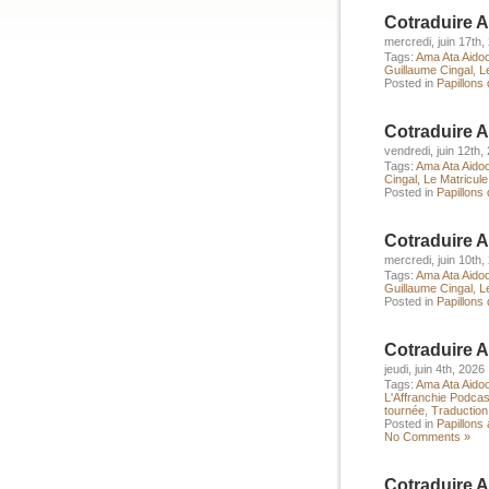
Cotraduire 
mercredi, juin 17th,
Tags:
Ama Ata Aido
Guillaume Cingal
,
L
Posted in
Papillons
Cotraduire A
vendredi, juin 12th,
Tags:
Ama Ata Aido
Cingal
,
Le Matricul
Posted in
Papillons
Cotraduire A
mercredi, juin 10th,
Tags:
Ama Ata Aido
Guillaume Cingal
,
L
Posted in
Papillons
Cotraduire A
jeudi, juin 4th, 2026
Tags:
Ama Ata Aido
L'Affranchie Podcas
tournée
,
Traduction
Posted in
Papillons 
No Comments »
Cotraduire 