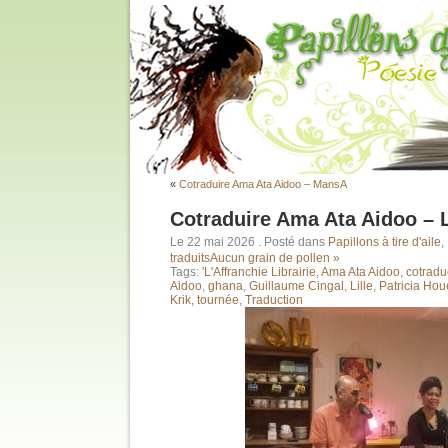
«
Cotraduire Ama Ata Aidoo – MansA
Cotraduire Ama Ata Aidoo – L
Le 22 mai 2026
. Posté dans
Papillons à tire d'aile
,
traduits
Aucun grain de pollen »
Tags:
'L'Affranchie Librairie
,
Ama Ata Aidoo
,
cotradu
Aidoo
,
ghana
,
Guillaume Cingal
,
Lille
,
Patricia Ho
Krik
,
tournée
,
Traduction