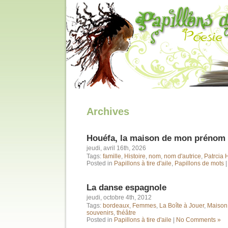
Archives
Houéfa, la maison de mon prénom
jeudi, avril 16th, 2026
Tags:
famille
,
Histoire
,
nom
,
nom d'autrice
,
Patrcia
Posted in
Papillons à tire d'aile
,
Papillons de mots
La danse espagnole
jeudi, octobre 4th, 2012
Tags:
bordeaux
,
Femmes
,
La Boîte à Jouer
,
Maison
souvenirs
,
théâtre
Posted in
Papillons à tire d'aile
|
No Comments »