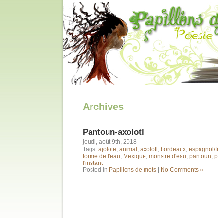
Archives
Pantoun-axolotl
jeudi, août 9th, 2018
Tags:
ajolote
,
animal
,
axolotl
,
bordeaux
,
espagnol/f
forme de l'eau
,
Mexique
,
monstre d'eau
,
pantoun
,
p
l'instant
Posted in
Papillons de mots
|
No Comments »