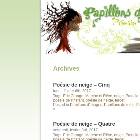
Archives
Poésie de neige – Cinq
lundi, février 6th, 2017
Tags:
Eric Grange
,
Marche et Rêve
,
neige
,
Patrici
poésie de l'instant
,
poésie de neige
,
tercet
Posted in
Papillons d'images
,
Papillons de mots
,
Pa
»
Poésie de neige – Quatre
vendredi, février 3rd, 2017
Tags:
Eric Grange
,
Marche et Rêve
,
neige
,
Patrici
poésie de l'instant
,
poésie de neige
,
tercet