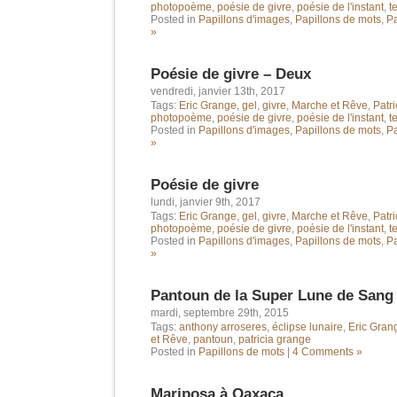
photopoème
,
poésie de givre
,
poésie de l'instant
,
t
Posted in
Papillons d'images
,
Papillons de mots
,
Pa
»
Poésie de givre – Deux
vendredi, janvier 13th, 2017
Tags:
Eric Grange
,
gel
,
givre
,
Marche et Rêve
,
Patr
photopoème
,
poésie de givre
,
poésie de l'instant
,
t
Posted in
Papillons d'images
,
Papillons de mots
,
Pa
»
Poésie de givre
lundi, janvier 9th, 2017
Tags:
Eric Grange
,
gel
,
givre
,
Marche et Rêve
,
Patr
photopoème
,
poésie de givre
,
poésie de l'instant
,
t
Posted in
Papillons d'images
,
Papillons de mots
,
Pa
»
Pantoun de la Super Lune de Sang
mardi, septembre 29th, 2015
Tags:
anthony arroseres
,
éclipse lunaire
,
Eric Gran
et Rêve
,
pantoun
,
patricia grange
Posted in
Papillons de mots
|
4 Comments »
Mariposa à Oaxaca