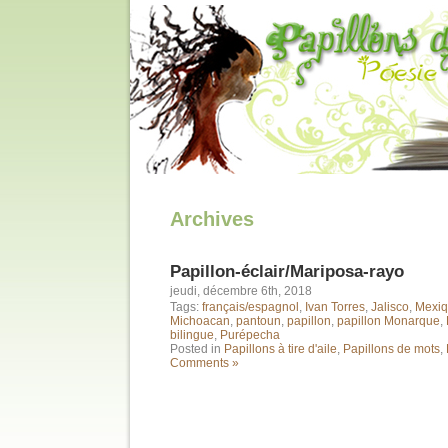
Archives
Papillon-éclair/Mariposa-rayo
jeudi, décembre 6th, 2018
Tags:
français/espagnol
,
Ivan Torres
,
Jalisco
,
Mexi
Michoacan
,
pantoun
,
papillon
,
papillon Monarque
,
bilingue
,
Purépecha
Posted in
Papillons à tire d'aile
,
Papillons de mots
,
Comments »